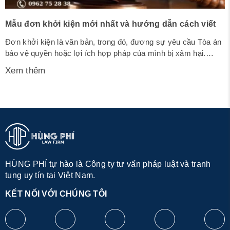
Mẫu đơn khởi kiện mới nhất và hướng dẫn cách viết
Đơn khởi kiện là văn bản, trong đó, đương sự yêu cầu Tòa án
bảo vệ quyền hoặc lợi ích hợp pháp của mình bị xâm hại.
Dưới đây là mẫu đơn khởi kiện mới nhất mẫu số 23-DS được
Xem thêm
ban hành kèm theo Nghị quyết 01/2017/NQ-HĐTP ban hành
một số biểu mẫu trong tố...
HÙNG PHÍ tự hào là Công ty tư vấn pháp luật và tranh
tụng uy tín tại Việt Nam.
KẾT NỐI VỚI CHÚNG TÔI