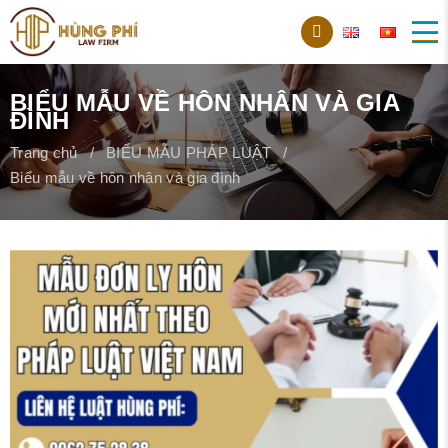
BIỂU MẪU VỀ HÔN NHÂN VÀ GIA
ĐÌNH
Trang chủ
BIỂU MẪU PHÁP LUẬT
Biểu mẫu về hôn nhân và gia đình