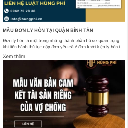
MẪU ĐƠN LY HÔN TẠI QUẬN BÌNH TÂN
Đơn ly hôn là một trong những thành phần hồ sơ quan trọng
khi tiến hành thủ tục nộp đơn yêu cầu/ đơn khởi kiện ly hôn tại
Toà án. Vậy Mẫu đơn ly hôn tại quận Bình Tân được soạn thảo
Xem thêm
như thế nào để đảm bảo phù hợp với quy định pháp luật?...