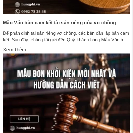
Mẫu Văn bản cam kết tài sản riêng của vợ chồng
Để phân định tài sản riêng vợ chồng, các bên cần lập bản cam
kết. Sau đây, chúng tôi gửi đến Quý khách hàng Mẫu Văn bản
cam kết tài sản riêng của vợ chồng. 1. Mẫu 1 CỘNG HÒA XÃ
Xem thêm
HỘI CHỦ NGHĨA VIỆT NAM Độc lập – Tự do – Hạnh phúc
VĂN...