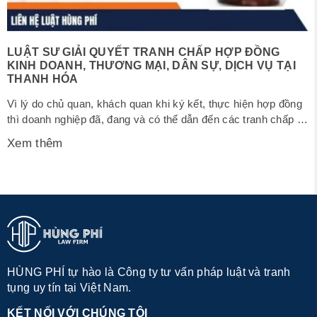
LUẬT SƯ GIẢI QUYẾT TRANH CHẤP HỢP ĐỒNG
KINH DOANH, THƯƠNG MẠI, DÂN SỰ, DỊCH VỤ TẠI
THANH HÓA
Vì lý do chủ quan, khách quan khi ký kết, thực hiện hợp đồng
thì doanh nghiệp đã, đang và có thể dẫn đến các tranh chấp về
hợp đồng kinh doanh, thương mại, dân sự, dịch vụ. Khi đó,
Xem thêm
việc tìm kiếm Luật sư tư vấn và giải quyết tranh chấp hợp
đồng kinh...
HÙNG PHÍ tự hào là Công ty tư vấn pháp luật và tranh
tụng uy tín tại Việt Nam.
KẾT NỐI VỚI CHÚNG TÔI