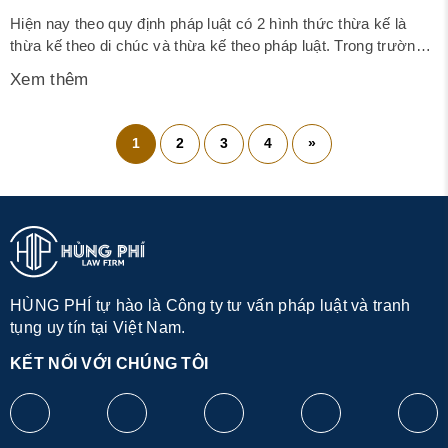
Hiện nay theo quy định pháp luật có 2 hình thức thừa kế là
thừa kế theo di chúc và thừa kế theo pháp luật. Trong trường
hợp thừa kế theo di chúc thì tài sản được chia theo ý nguyện
Xem thêm
của người để lại di chúc. Tuy nhiên, nhằm bảo vệ quyền lợi
chính...
1
2
3
4
»
HÙNG PHÍ tự hào là Công ty tư vấn pháp luật và tranh
tụng uy tín tại Việt Nam.
KẾT NỐI VỚI CHÚNG TÔI