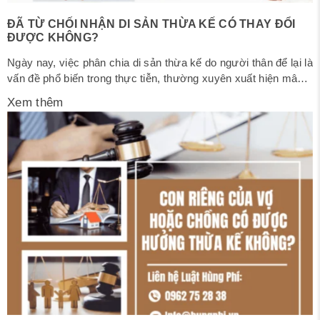
ĐÃ TỪ CHỐI NHẬN DI SẢN THỪA KẾ CÓ THAY ĐỔI
ĐƯỢC KHÔNG?
Ngày nay, việc phân chia di sản thừa kế do người thân để lại là
vấn đề phổ biến trong thực tiễn, thường xuyên xuất hiện mâu
thuẫn, tranh chấp. Đặc biệt, có những người ban đầu đã làm
Xem thêm
thủ tục từ chối nhận di sản nhưng sau đó vì lý do cá nhân
hoặc...