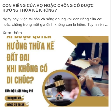
CON RIÊNG CỦA VỢ HOẶC CHỒNG CÓ ĐƯỢC
HƯỞNG THỪA KẾ KHÔNG?
Ngày nay, việc tái hôn và sống chung với con riêng của vợ
hoặc chồng trong một gia đình không còn là hiếm. Tuy nhiên,
khi một bên cha hoặc mẹ qua đời, quyền thừa kế của con
Xem thêm
riêng thường trở thành vấn đề gây tranh cãi. Vậy theo quy định
pháp luật hiện hành,...