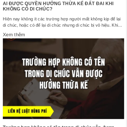
AI ĐƯỢC QUYỀN HƯỞNG THỪA KẾ ĐẤT ĐAI KHI
KHÔNG CÓ DI CHÚC?
Hiện nay không ít các trường hợp người mất không kịp để lại
di chúc, hoặc có để lại di chúc nhưng di chúc bị vô hiệu. Khi
đó, việc chia thừa kế đất đai sẽ được xử lý theo pháp luật –
Xem thêm
còn gọi là thừa kế theo pháp luật. Vậy thừa kế theo...