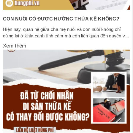
CON NUÔI CÓ ĐƯỢC HƯỞNG THỪA KẾ KHÔNG?
Hiện nay, quan hệ giữa cha mẹ nuôi và con nuôi không chỉ
dừng lại ở khía cạnh tình cảm mà còn liên quan đến quyền và
nghĩa vụ pháp lý, đặc biệt là thừa kế. Một câu hỏi thường gặp
Xem thêm
là con nuôi có được hưởng thừa kế không? Đây là nội dung
nhận...