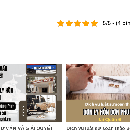
5/5 - (4 b
TƯ VẤN VÀ GIẢI QUYẾT
Dịch vụ luật sư soạn thảo đ