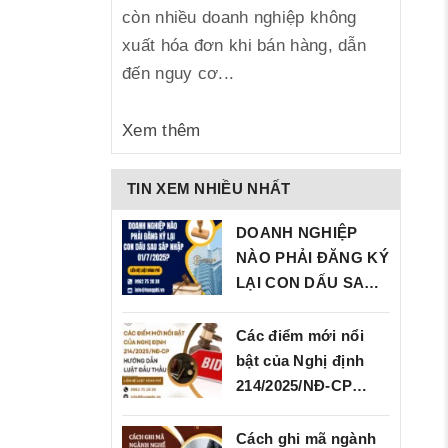
còn nhiều doanh nghiệp không
xuất hóa đơn khi bán hàng, dẫn
đến nguy cơ...
Xem thêm
TIN XEM NHIỀU NHẤT
DOANH NGHIỆP
NÀO PHẢI ĐĂNG KÝ
LẠI CON DẤU SAU
SÁP…
Các điểm mới nổi
bật của Nghị định
214/2025/NĐ‑CP…
Cách ghi mã ngành