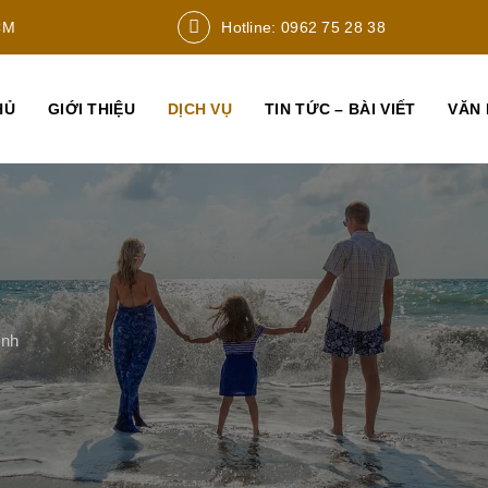
CM
Hotline: 0962 75 28 38
HỦ
GIỚI THIỆU
DỊCH VỤ
TIN TỨC – BÀI VIẾT
VĂN 
ình