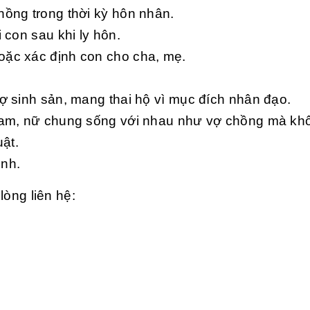
hồng trong thời kỳ hôn nhân.
 con sau khi ly hôn.
oặc xác định con cho cha, mẹ.
rợ sinh sản, mang thai hộ vì mục đích nhân đạo.
a nam, nữ chung sống với nhau như vợ chồng mà k
uật.
ình.
lòng liên hệ: