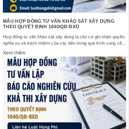
MẪU HỢP ĐỒNG TƯ VẤN KHẢO SÁT XÂY DỰNG
THEO QUYẾT ĐỊNH 1040/QĐ-BXD
Hợp đồng tư vấn khảo sát xây dựng là căn cứ ghi nhận quyền,
nghĩa vụ và trách nhiệm của các bên trong quá trình cung cấp
dịch vụ khảo sát xây dựng đầu tư xây dựng. Việc xây dựng
Xem thêm
nội dung hợp đồng đầy đủ, chặt chẽ và phù hợp với quy định
pháp...