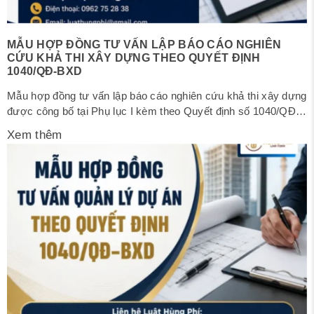
MẪU HỢP ĐỒNG TƯ VẤN LẬP BÁO CÁO NGHIÊN
CỨU KHẢ THI XÂY DỰNG THEO QUYẾT ĐỊNH
1040/QĐ-BXD
Mẫu hợp đồng tư vấn lập báo cáo nghiên cứu khả thi xây dựng
được công bố tại Phụ lục I kèm theo Quyết định số 1040/QĐ-
BXD ngày 26/6/2026 của Bộ trưởng Bộ Xây dựng về việc
Xem thêm
công bố mẫu hợp đồng xây dựng. Trong bài viết dưới đây, Luật
Hùng Phí cung cấp Mẫu...