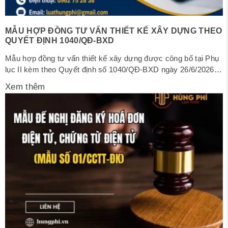
MẪU HỢP ĐỒNG TƯ VẤN THIẾT KẾ XÂY DỰNG THEO
QUYẾT ĐỊNH 1040/QĐ-BXD
Mẫu hợp đồng tư vấn thiết kế xây dựng được công bố tại Phụ
lục II kèm theo Quyết định số 1040/QĐ-BXD ngày 26/6/2026
của Bộ trưởng Bộ Xây dựng về việc công bố mẫu hợp đồng
Xem thêm
xây dựng. Trong bài viết dưới đây, Luật Hùng Phí cung cấp
Mẫu hợp đồng tư vấn thiết...