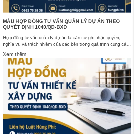
MẪU HỢP ĐỒNG TƯ VẤN QUẢN LÝ DỰ ÁN THEO
QUYẾT ĐỊNH 1040/QĐ-BXD
Hợp đồng tư vấn quản lý dự án là căn cứ ghi nhận quyền,
nghĩa vụ và trách nhiệm của các bên trong quá trình cung cấp
dịch vụ quản lý dự án đầu tư xây dựng. Việc xây dựng nội
Xem thêm
dung hợp đồng đầy đủ, chặt chẽ và phù hợp với quy định
pháp...