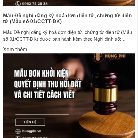
Mẫu Đề nghị đăng ký hoá đơn điện tử, chứng từ điện
tử (Mẫu số 01/CCTT-ĐK)
Mẫu Đề nghị đăng ký hoá đơn điện tử, chứng từ điện tử (Mẫu
số 01/CCTT-ĐK) được ban hành kèm theo Nghị định số:
123/2020/NĐ-CP ngày 19 tháng 10 năm 2020 của Chính phủ.
Xem thêm
Đây là một trong thành phần hồ sơ cần thiết để cá nhân hay tổ
chức thực hiện thủ tục đăng...