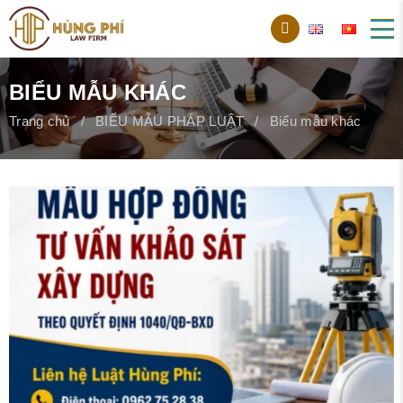
BIỂU MẪU KHÁC
Trang chủ
BIỂU MẪU PHÁP LUẬT
Biểu mẫu khác