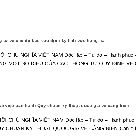
 tư về chế độ báo cáo định kỳ lĩnh vực hàng hải
CHỦ NGHĨA VIỆT NAM Độc lập – Tự do – Hạnh phúc 
UNG MỘT SỐ ĐIỀU CỦA CÁC THÔNG TƯ QUY ĐỊNH VỀ 
về việc ban hành Quy chuẩn kỹ thuật quốc gia về cảng biển
 CHỦ NGHĨA VIỆT NAM Độc lập – Tự do – Hạnh phúc
 CHUẨN KỸ THUẬT QUỐC GIA VỀ CẢNG BIỂN Căn cứ Luậ