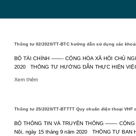
Thông tư 02/2020/TT-BTC hướng dẫn sử dụng các khoản
BỘ TÀI CHÍNH ——- CỘNG HÒA XÃ HỘI CHỦ NGHĨA 
2020 THÔNG TƯ HƯỚNG DẪN THỰC HIỆN VIỆC
Xem thêm
Thông tư 25/2020/TT-BTTTT Quy chuẩn điện thoại VHF c
BỘ THÔNG TIN VÀ TRUYỀN THÔNG ——- CỘNG HÒA
Nội, ngày 15 tháng 9 năm 2020 THÔNG TƯ BA