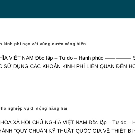
 kinh phí nạo vét vùng nước cảng biển
VIỆT NAM Độc lập – Tự do – Hạnh phúc ————— Số: 0
 SỬ DỤNG CÁC KHOẢN KINH PHÍ LIÊN QUAN ĐẾN H
ho nghiệp vụ di động hàng hải
 XÃ HỘI CHỦ NGHĨA VIỆT NAM Độc lập – Tự do – 
N HÀNH “QUY CHUẨN KỸ THUẬT QUỐC GIA VỀ THIẾT BỊ