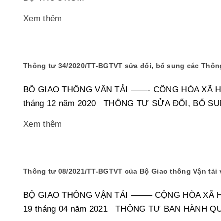
Xem thêm
Thông tư 34/2020/TT-BGTVT sửa đổi, bổ sung các Thông
BỘ GIAO THÔNG VẬN TẢI ——- CỘNG HÒA XÃ HỘI 
tháng 12 năm 2020 THÔNG TƯ SỬA ĐỔI, BỔ S
Xem thêm
Thông tư 08/2021/TT-BGTVT của Bộ Giao thông Vận tải 
BỘ GIAO THÔNG VẬN TẢI ——– CỘNG HÒA XÃ HỘI
19 tháng 04 năm 2021 THÔNG TƯ BAN HÀNH QUY