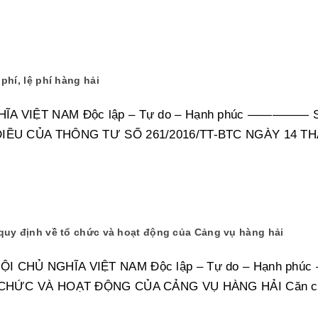
hí, lệ phí hàng hải
VIỆT NAM Độc lập – Tự do – Hạnh phúc ————— Số: 7
ỀU CỦA THÔNG TƯ SỐ 261/2016/TT-BTC NGÀY 14 TH
quy định về tổ chức và hoạt động của Cảng vụ hàng hải
CHỦ NGHĨA VIỆT NAM Độc lập – Tự do – Hạnh phúc 
HỨC VÀ HOẠT ĐỘNG CỦA CẢNG VỤ HÀNG HẢI Căn cứ Bộ 