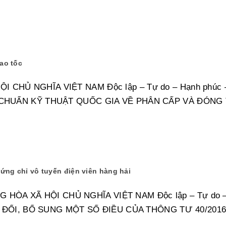
ao tốc
CHỦ NGHĨA VIỆT NAM Độc lập – Tự do – Hạnh phúc 
CHUẨN KỸ THUẬT QUỐC GIA VỀ PHÂN CẤP VÀ ĐÓNG T
ứng chỉ vô tuyến điện viên hàng hải
ÒA XÃ HỘI CHỦ NGHĨA VIỆT NAM Độc lập – Tự do –
ỬA ĐỔI, BỔ SUNG MỘT SỐ ĐIỀU CỦA THÔNG TƯ 40/201