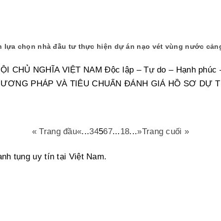
 lựa chọn nhà đầu tư thực hiện dự án nạo vét vùng nước cản
CHỦ NGHĨA VIỆT NAM Độc lập – Tự do – Hạnh phúc 
PHƯƠNG PHÁP VÀ TIÊU CHUẨN ĐÁNH GIÁ HỒ SƠ DỰ T
« Trang đầu
«
...
3
4
5
6
7
...
18
...
»
Trang cuối »
nh tụng uy tín tại Việt Nam.