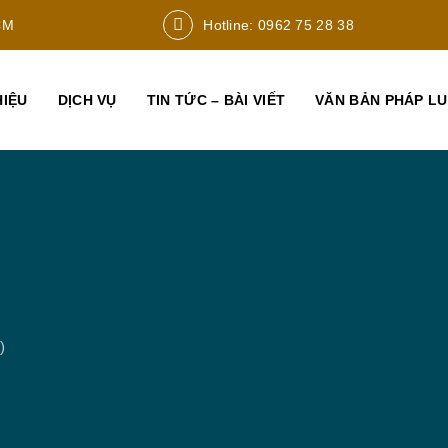
CM
Hotline: 0962 75 28 38
HIỆU
DỊCH VỤ
TIN TỨC – BÀI VIẾT
VĂN BẢN PHÁP L
)