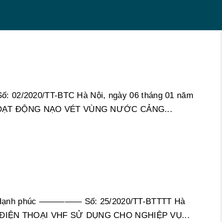
2/2020/TT-BTC Hà Nội, ngày 06 tháng 01 năm
OẠT ĐỘNG NẠO VÉT VÙNG NƯỚC CẢNG...
Hạnh phúc ————— Số: 25/2020/TT-BTTTT Hà
 ĐIỆN THOẠI VHF SỬ DỤNG CHO NGHIỆP VỤ...