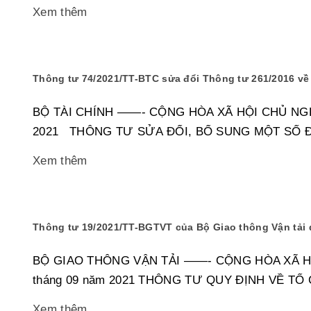
Xem thêm
Thông tư 74/2021/TT-BTC sửa đổi Thông tư 261/2016 về p
BỘ TÀI CHÍNH ——- CỘNG HÒA XÃ HỘI CHỦ NGHĨA 
2021 THÔNG TƯ SỬA ĐỔI, BỔ SUNG MỘT SỐ ĐI
Xem thêm
Thông tư 19/2021/TT-BGTVT của Bộ Giao thông Vận tải 
BỘ GIAO THÔNG VẬN TẢI ——- CỘNG HÒA XÃ HỘI 
tháng 09 năm 2021 THÔNG TƯ QUY ĐỊNH VỀ TỔ C
Xem thêm