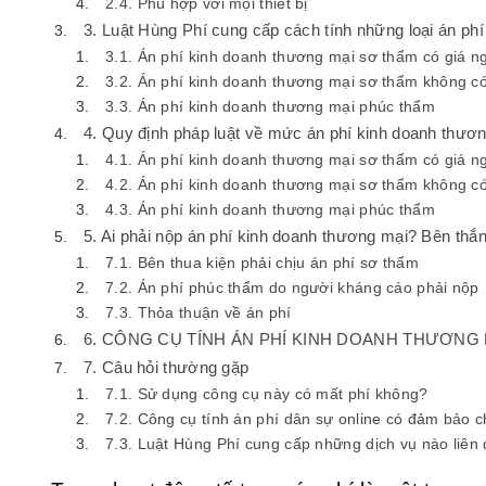
2.4. Phù hợp với mọi thiết bị
3. Luật Hùng Phí cung cấp cách tính những loại án ph
3.1. Án phí kinh doanh thương mại sơ thẩm có giá n
3.2. Án phí kinh doanh thương mại sơ thẩm không c
3.3. Án phí kinh doanh thương mại phúc thẩm
4. Quy định pháp luật về mức án phí kinh doanh thươ
4.1. Án phí kinh doanh thương mại sơ thẩm có giá n
4.2. Án phí kinh doanh thương mại sơ thẩm không c
4.3. Án phí kinh doanh thương mại phúc thẩm
5. Ai phải nộp án phí kinh doanh thương mại? Bên thắ
7.1. Bên thua kiện phải chịu án phí sơ thẩm
7.2. Án phí phúc thẩm do người kháng cáo phải nộp
7.3. Thỏa thuận về án phí
6. CÔNG CỤ TÍNH ÁN PHÍ KINH DOANH THƯƠNG
7. Câu hỏi thường gặp
7.1. Sử dụng công cụ này có mất phí không?
7.2. Công cụ tính án phí dân sự online có đảm bảo c
7.3. Luật Hùng Phí cung cấp những dịch vụ nào liê