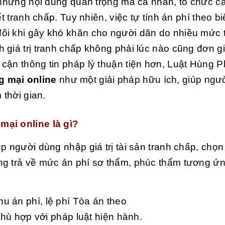
g những nội dung quan trọng mà cá nhân, tổ chức 
ết tranh chấp. Tuy nhiên, việc tự tính án phí theo 
ôi khi gây khó khăn cho người dân do nhiều mức 
 giá trị tranh chấp không phải lúc nào cũng đơn g
cận thông tin pháp lý thuận tiện hơn, Luật Hùng P
g mại online
như một giải pháp hữu ích, giúp ngư
 thời gian.
mại online là gì?
p người dùng nhập giá trị tài sản tranh chấp, chọn
ng trả về mức án phí sơ thẩm, phúc thẩm tương ứ
u án phí, lệ phí Tòa án theo
hù hợp với pháp luật hiện hành.