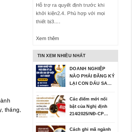
Hỗ trợ ra quyết định trước khi
khởi kiện2.4. Phù hợp với mọi
thiết bị3....
Xem thêm
TIN XEM NHIỀU NHẤT
DOANH NGHIỆP
NÀO PHẢI ĐĂNG KÝ
LẠI CON DẤU SAU
SÁP…
Các điểm mới nổi
hành
bật của Nghị định
y, tháng,
214/2025/NĐ‑CP…
Cách ghi mã ngành