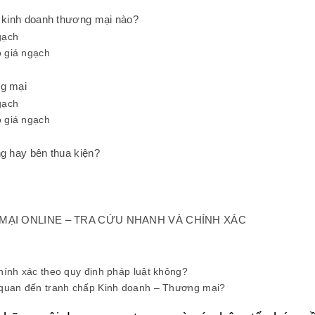
í kinh doanh thương mại nào?
gạch
ó giá ngạch
ng mại
gạch
ó giá ngạch
ng hay bên thua kiện?
 MẠI ONLINE – TRA CỨU NHANH VÀ CHÍNH XÁC
hính xác theo quy định pháp luật không?
n quan đến tranh chấp Kinh doanh – Thương mại?