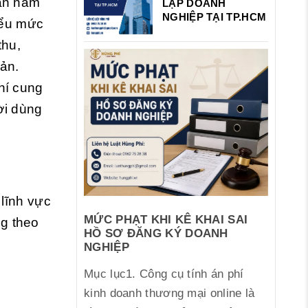
cần nắm
LẬP DOANH
NGHIỆP TẠI TP.HCM
biểu mức
thu,
iản.
hí cung
ời dùng
 lĩnh vực
MỨC PHẠT KHI KÊ KHAI SAI
ng theo
HỒ SƠ ĐĂNG KÝ DOANH
NGHIỆP
Mục lục1. Công cụ tính án phí
kinh doanh thương mại online là