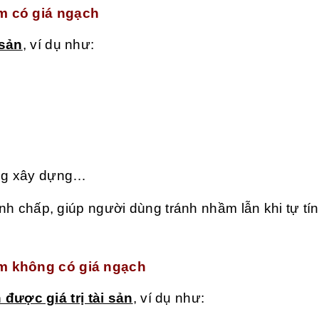
m có giá ngạch
 sản
, ví dụ như:
ồng xây dựng…
anh chấp, giúp người dùng tránh nhầm lẫn khi tự tí
ẩm không có giá ngạch
được giá trị tài sản
, ví dụ như: