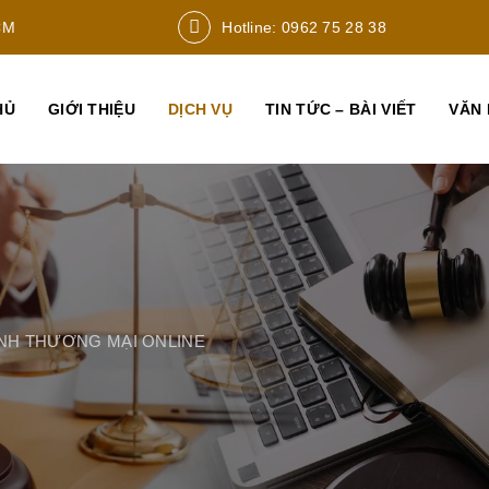
CM
Hotline: 0962 75 28 38
HỦ
GIỚI THIỆU
DỊCH VỤ
TIN TỨC – BÀI VIẾT
VĂN 
ANH THƯƠNG MẠI ONLINE