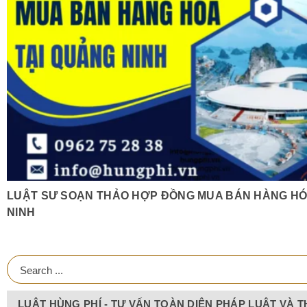
LUẬT SƯ SOẠN THẢO HỢP ĐỒNG MUA BÁN HÀNG HÓ
NINH
LUẬT HÙNG PHÍ - TƯ VẤN TOÀN DIỆN PHÁP LUẬT VÀ T