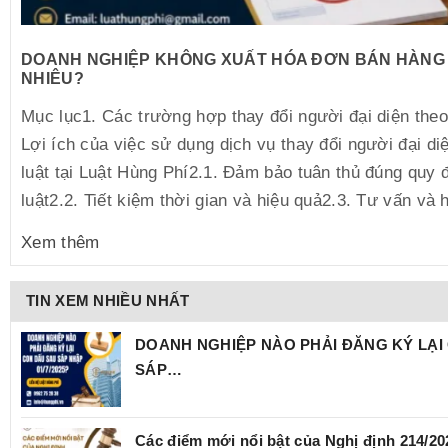
DOANH NGHIỆP KHÔNG XUẤT HÓA ĐƠN BÁN HÀNG 
NHIÊU?
Mục lục1. Các trường hợp thay đổi người đại diện theo
Lợi ích của việc sử dụng dịch vụ thay đổi người đại di
luật tại Luật Hùng Phí2.1. Đảm bảo tuân thủ đúng quy 
luật2.2. Tiết kiệm thời gian và hiệu quả2.3. Tư vấn và h
Xem thêm
TIN XEM NHIỀU NHẤT
DOANH NGHIỆP NÀO PHẢI ĐĂNG KÝ LẠI
SÁP…
Các điểm mới nổi bật của Nghị định 214/