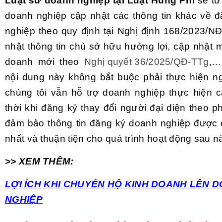
Luật sư doanh nghiệp tại Luật Hùng Phí
sẽ tư
doanh nghiệp cập nhật các thông tin khác về 
nghiệp theo quy định tại Nghị định 168/2023/N
nhật thông tin chủ sở hữu hưởng lợi, cập nhật 
doanh mới theo
Nghị quyết 36/2025/QĐ-TTg
,…
nội dung này không bắt buộc phải thực hiện ng
chúng tôi
vẫn hỗ trợ doanh nghiệp thực hiện 
thời khi đăng ký thay đổi người đại diện theo 
đảm bảo thông tin đăng ký doanh nghiệp được 
nhất và thuận tiện cho quá trình hoạt động sau n
>> XEM THÊM:
LỢI ÍCH KHI CHUYỂN HỘ KINH DOANH LÊN 
NGHIỆP