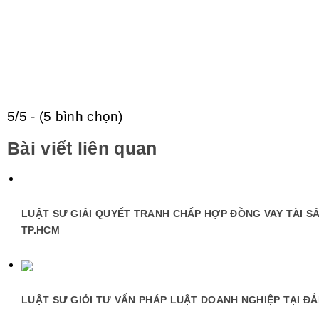
5/5 - (5 bình chọn)
Bài viết liên quan
LUẬT SƯ GIẢI QUYẾT TRANH CHẤP HỢP ĐỒNG VAY TÀI SẢ
TP.HCM
LUẬT SƯ GIỎI TƯ VẤN PHÁP LUẬT DOANH NGHIỆP TẠI Đ