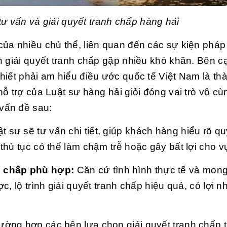
tư vấn và giải quyết tranh chấp hàng hải
ủa nhiều chủ thể, liên quan đến các sự kiện pháp
h giải quyết tranh chấp gặp nhiều khó khăn. Bên c
hiết phải am hiểu điều ước quốc tế Việt Nam là th
ỗ trợ của Luật sư hàng hải giỏi đóng vai trò vô c
vấn đề sau:
t sư sẽ tư vấn chi tiết, giúp khách hàng hiểu rõ qu
thủ tục có thể làm chậm trễ hoặc gây bất lợi cho v
h chấp phù hợp:
Căn cứ tình hình thực tế và mon
, lộ trình giải quyết tranh chấp hiệu quả, có lợi n
ường hợp các bên lựa chọn giải quyết tranh chấp t