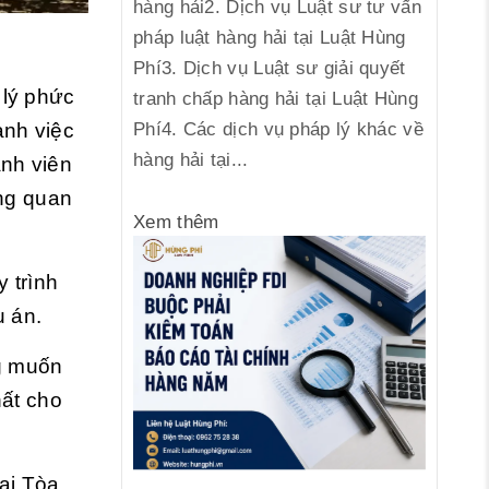
hàng hải2. Dịch vụ Luật sư tư vấn
pháp luật hàng hải tại Luật Hùng
Phí3. Dịch vụ Luật sư giải quyết
 lý phức
tranh chấp hàng hải tại Luật Hùng
ạnh việc
Phí4. Các dịch vụ pháp lý khác về
hàng hải tại...
ành viên
ùng quan
Xem thêm
y trình
ụ án.
g muốn
hất cho
ại Tòa