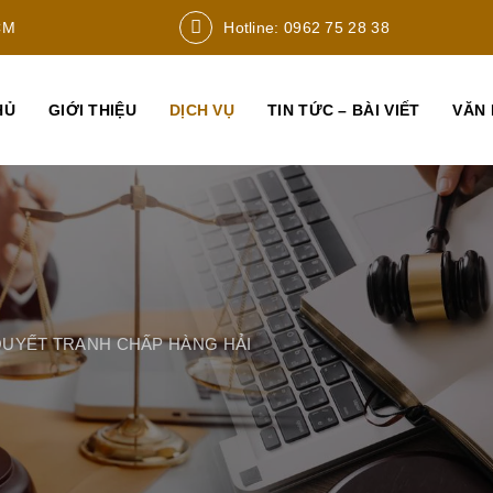
CM
Hotline: 0962 75 28 38
HỦ
GIỚI THIỆU
DỊCH VỤ
TIN TỨC – BÀI VIẾT
VĂN 
 QUYẾT TRANH CHẤP HÀNG HẢI