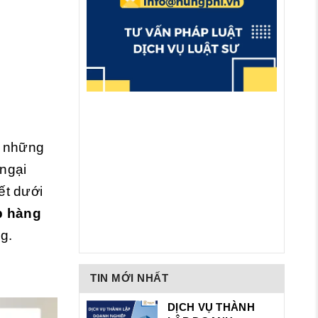
ó những
 ngại
ết dưới
p hàng
ng.
TIN MỚI NHẤT
DỊCH VỤ THÀNH