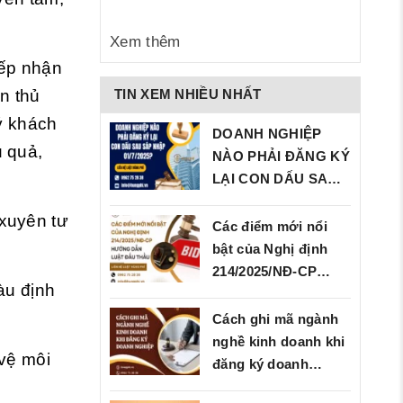
Xem thêm
iếp nhận
TIN XEM NHIỀU NHẤT
n thủ
uý khách
DOANH NGHIỆP
u quả,
NÀO PHẢI ĐĂNG KÝ
LẠI CON DẤU SAU
SÁP…
 xuyên tư
Các điểm mới nổi
bật của Nghị định
214/2025/NĐ‑CP…
àu định
Cách ghi mã ngành
nghề kinh doanh khi
 vệ môi
đăng ký doanh
nghiệp