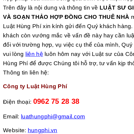
Trên đây là nội dung và thông tin về
LUẬT SƯ GI
VÀ SOẠN THẢO HỢP ĐỒNG CHO THUÊ NHÀ
m
Luật Hùng Phí xin kính gửi đến Quý khách hàng
khách còn vướng mắc về vấn đề này hay cần luậ
đối với trường hợp, vụ việc cụ thể của mình, Qu
vui lòng
liên hệ
luôn hôm nay với Luật sư của Côn
Hùng Phí để được Chúng tôi hỗ trợ, tư vấn kịp thờ
Thông tin liên hệ:
Công ty Luật Hùng Phí
0962 75 28 38
Điện thoại:
Email:
luathungphi@gmail.com
Website:
hungphi.vn