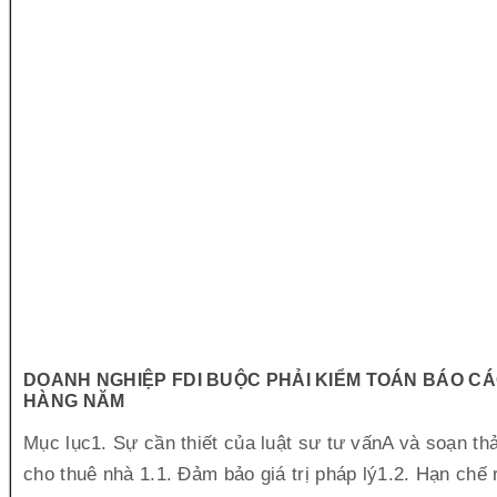
DOANH NGHIỆP FDI BUỘC PHẢI KIỂM TOÁN BÁO CÁ
HÀNG NĂM
Mục lục1. Sự cần thiết của luật sư tư vấnA và soạn t
cho thuê nhà 1.1. Đảm bảo giá trị pháp lý1.2. Hạn chế r