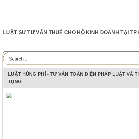
LUẬT SƯ TƯ VẤN THUẾ CHO HỘ KINH DOANH TẠI TP
LUẬT HÙNG PHÍ - TƯ VẤN TOÀN DIỆN PHÁP LUẬT VÀ T
TỤNG