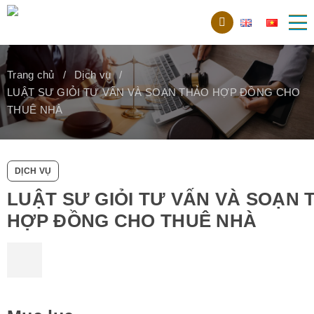
Trang chủ
Dịch vụ
LUẬT SƯ GIỎI TƯ VẤN VÀ SOẠN THẢO HỢP ĐỒNG CHO
THUÊ NHÀ
DỊCH VỤ
LUẬT SƯ GIỎI TƯ VẤN VÀ SOẠN 
HỢP ĐỒNG CHO THUÊ NHÀ