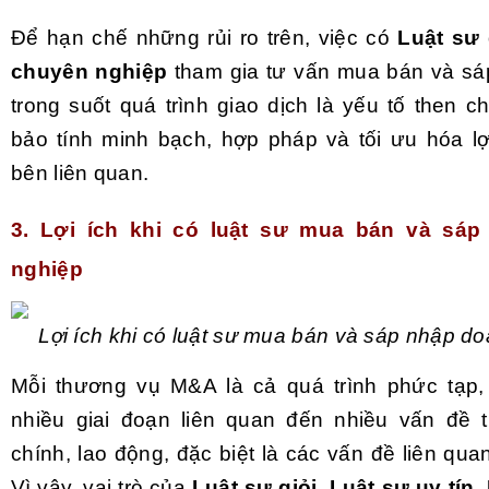
Để hạn chế những rủi ro trên, việc có
Luật sư 
chuyên nghiệp
tham gia tư vấn mua bán và s
trong suốt quá trình giao dịch là yếu tố then 
bảo tính minh bạch, hợp pháp và tối ưu hóa lợ
bên liên quan.
3. Lợi ích khi có luật sư mua bán và sá
nghiệp
Lợi ích khi có luật sư mua bán và sáp nhập d
Mỗi thương vụ M&A là cả quá trình phức tạp,
nhiều giai đoạn liên quan đến nhiều vấn đề từ
chính, lao động, đặc biệt là các vấn đề liên qua
Vì vậy, vai trò của
Luật sư giỏi, Luật sư uy tín