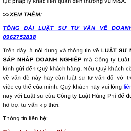
tục pháp lý khác liên quan đến thương vụ M&A.
>>XEM THÊM:
TỔNG ĐÀI LUẬT SƯ TƯ VẤN VỀ DOANH
0962752838
Trên đây là nội dung và thông tin về
LUẬT SƯ 
SÁP NHẬP DOANH NGHIỆP
mà Công ty Luật 
kính gửi đến Quý khách hàng. Nếu Quý khách 
về vấn đề này hay cần luật sư tư vấn đối với t
việc cụ thể của mình, Quý khách hãy vui lòng
liê
nay với Luật sư của Công ty Luật Hùng Phí để đ
hỗ trợ, tư vấn kịp thời.
Thông tin liên hệ: