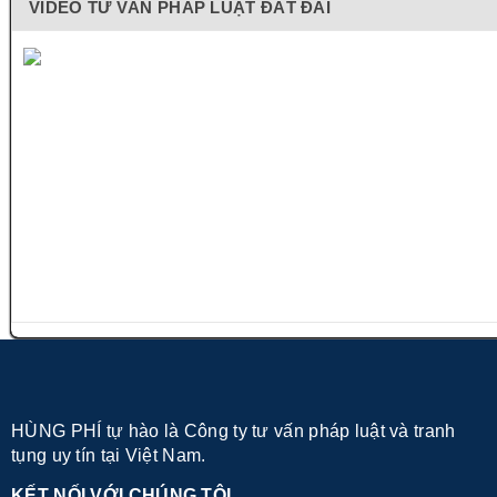
VIDEO TƯ VẤN PHÁP LUẬT ĐẤT ĐAI
HÙNG PHÍ tự hào là Công ty tư vấn pháp luật và tranh
tụng uy tín tại Việt Nam.
KẾT NỐI VỚI CHÚNG TÔI