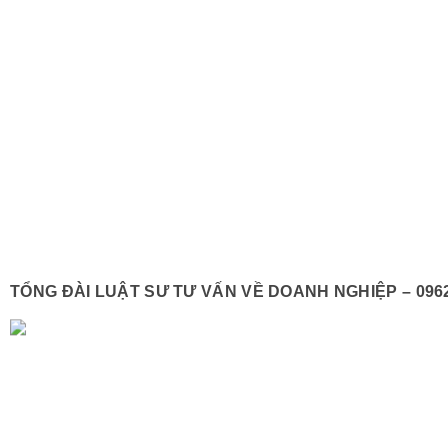
TỔNG ĐÀI LUẬT SƯ TƯ VẤN VỀ DOANH NGHIỆP – 096