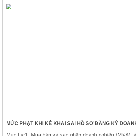
MỨC PHẠT KHI KÊ KHAI SAI HỒ SƠ ĐĂNG KÝ DOAN
Mục lục1. Mua bán và sáp nhập doanh nghiệp (M&A) là 