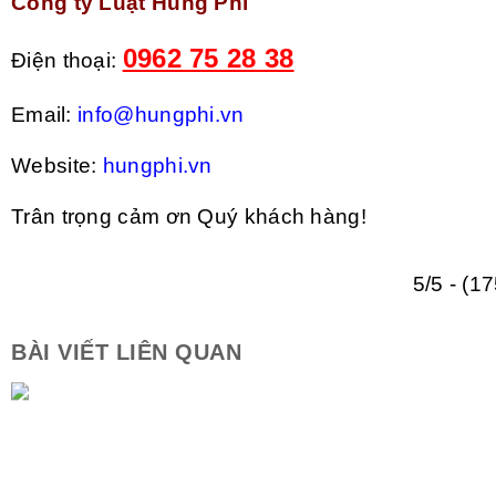
Công ty Luật Hùng Phí
0962 75 28 38
Điện thoại:
Email:
info@hungphi.vn
Website:
hungphi.vn
Trân trọng cảm ơn Quý khách hàng!
5/5 - (1
BÀI VIẾT LIÊN QUAN