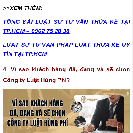
>>XEM THÊM:
TỔNG ĐÀI LUẬT SƯ TƯ VẤN THỪA KẾ TẠI
TP.HCM – 0962 75 28 38
LUẬT SƯ TƯ VẤN PHÁP LUẬT THỪA KẾ UY
TÍN TẠI TP.HCM
4. Vì sao khách hàng đã, đang và sẽ chọn
Công ty Luật Hùng Phí?