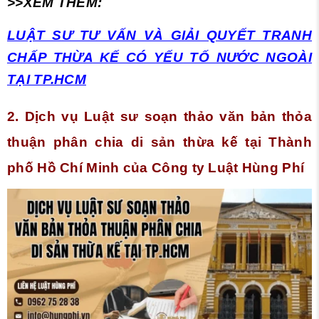
>>XEM THÊM:
LUẬT SƯ TƯ VẤN VÀ GIẢI QUYẾT TRANH
CHẤP THỪA KẾ CÓ YẾU TỐ NƯỚC NGOÀI
TẠI TP.HCM
2. Dịch vụ Luật sư soạn thảo văn bản thỏa
thuận phân chia di sản thừa kế tại Thành
phố Hồ Chí Minh của Công ty Luật Hùng Phí