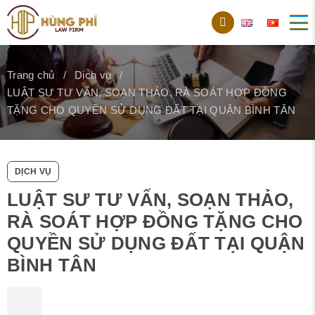
Trang chủ
Dịch vụ
LUẬT SƯ TƯ VẤN, SOẠN THẢO, RÀ SOÁT HỢP ĐỒNG
TẶNG CHO QUYỀN SỬ DỤNG ĐẤT TẠI QUẬN BÌNH TÂN
DỊCH VỤ
LUẬT SƯ TƯ VẤN, SOẠN THẢO,
RÀ SOÁT HỢP ĐỒNG TẶNG CHO
QUYỀN SỬ DỤNG ĐẤT TẠI QUẬN
BÌNH TÂN