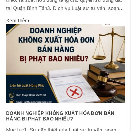
thảo, rà soát hợp đồng tặng cho quyền sử dụng đất
tại Quận Bình Tân3. Dịch vụ Luật sư tư vấn, soạn...
Xem thêm
DOANH NGHIỆP KHÔNG XUẤT HÓA ĐƠN BÁN
HÀNG BỊ PHẠT BAO NHIÊU?
Mục lục1. Sự cần thiết của Luật sư tư vấn, soạn