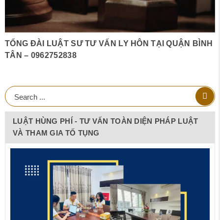
TỔNG ĐÀI LUẬT SƯ TƯ VẤN LY HÔN TẠI QUẬN BÌNH
TÂN – 0962752838
LUẬT HÙNG PHÍ - TƯ VẤN TOÀN DIỆN PHÁP LUẬT
VÀ THAM GIA TỐ TỤNG