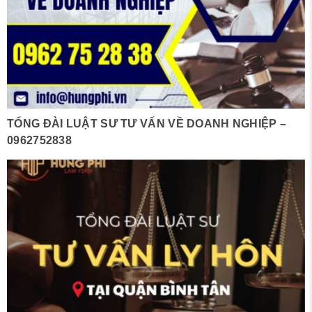
TỔNG ĐÀI LUẬT SƯ TƯ VẤN VỀ DOANH NGHIỆP –
0962752838