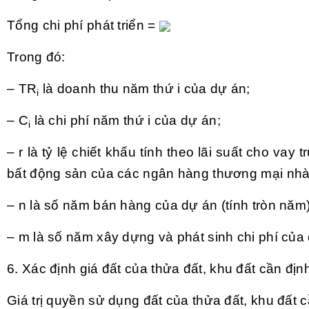
Tổng chi phí phát triển
=
Trong đó:
– TR
là doanh thu năm thứ i của dự án;
i
– C
là chi phí năm thứ i của dự án;
i
– r là tỷ lệ chiết khấu tính theo lãi suất cho
vay
tr
bất động sản của các ngân hàng thương mại nhà n
– n là số năm bán hàng của dự án (tính tròn năm)
– m là số năm xây dựng và phát sinh chi phí của 
6. Xác định giá đất của thửa đất, khu đất cần địn
Giá trị quyền sử dụng đất của thửa đất, khu đất 