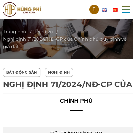
Trang chủ
Dịch vụ
Nghị định 71/2024/NĐ-CP của Chính phủ quy định về
giá đất
BẤT ĐỘNG SẢN
NGHỊ ĐỊNH
NGHỊ ĐỊNH 71/2024/NĐ-CP CỦA
CHÍNH PHỦ
——-