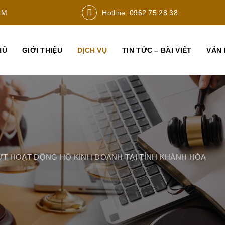
CM
Hotline: 0962 75 28 38
HỦ
GIỚI THIỆU
DỊCH VỤ
TIN TỨC – BÀI VIẾT
VĂN 
DỨT HOẠT ĐỘNG HỘ KINH DOANH TẠI TỈNH KHÁNH HÒA