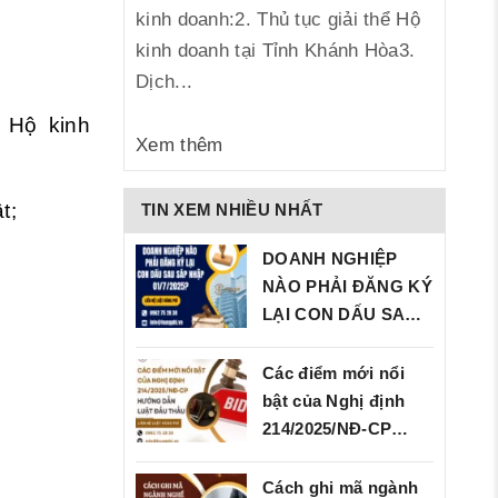
kinh doanh:2. Thủ tục giải thể Hộ
kinh doanh tại Tỉnh Khánh Hòa3.
Dịch...
 Hộ kinh
Xem thêm
t;
TIN XEM NHIỀU NHẤT
DOANH NGHIỆP
NÀO PHẢI ĐĂNG KÝ
LẠI CON DẤU SAU
SÁP…
Các điểm mới nổi
bật của Nghị định
214/2025/NĐ‑CP…
Cách ghi mã ngành