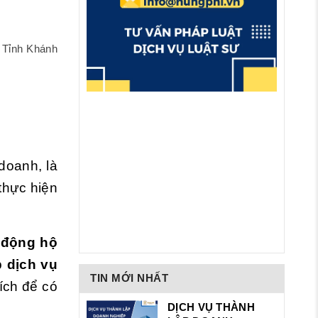
i Tỉnh Khánh
doanh, là
thực hiện
t động hộ
p dịch vụ
TIN MỚI NHẤT
ích để có
DỊCH VỤ THÀNH