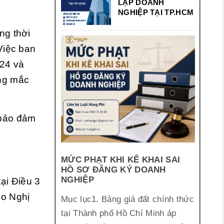
LẬP DOANH
NGHIỆP TẠI TP.HCM
ng thời
 Việc ban
024
và
ớng mắc
 bảo đảm
MỨC PHẠT KHI KÊ KHAI SAI
HỒ SƠ ĐĂNG KÝ DOANH
NGHIỆP
tại Điều 3
eo Nghị
Mục lục1. Bảng giá đất chính thức
tại Thành phố Hồ Chí Minh áp