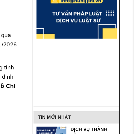
 qua
1/2026
g tính
y định
Hồ Chí
TIN MỚI NHẤT
DỊCH VỤ THÀNH