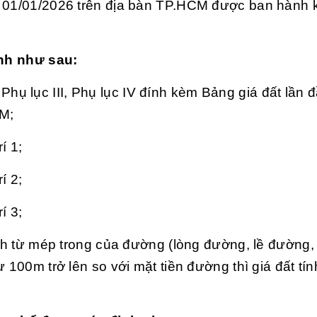
y 01/01/2026 trên địa bàn TP.HCM được ban hành 
ịnh như sau:
I, Phụ lục III, Phụ lục IV đính kèm Bảng giá đất lần 
CM;
í 1;
í 2;
í 3;
ính từ mép trong của đường (lòng đường, lề đường, 
 100m trở lên so với mặt tiền đường thì giá đất tí