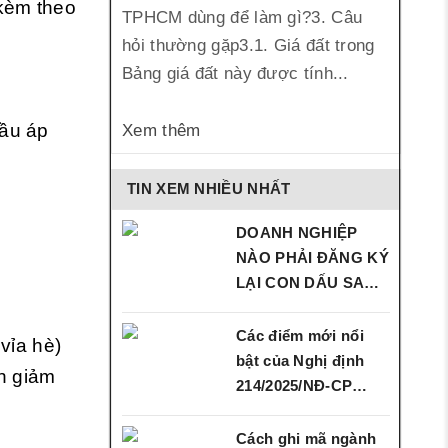
kèm theo
TPHCM dùng để làm gì?3. Câu
hỏi thường gặp3.1. Giá đất trong
Bảng giá đất này được tính...
đầu áp
Xem thêm
TIN XEM NHIỀU NHẤT
DOANH NGHIỆP
NÀO PHẢI ĐĂNG KÝ
LẠI CON DẤU SAU
SÁP…
Các điểm mới nổi
vỉa hè)
bật của Nghị định
nh giảm
214/2025/NĐ‑CP…
Cách ghi mã ngành