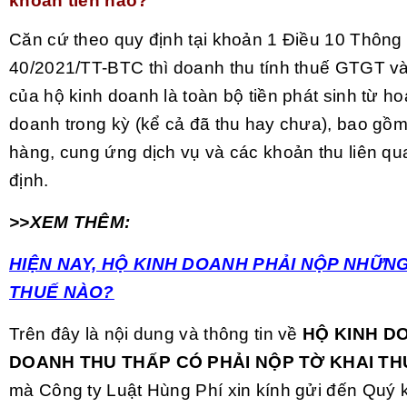
khoản tiền nào?
Căn cứ theo quy định tại khoản 1 Điều 10 Thông
40/2021/TT-BTC thì doanh thu tính thuế GTGT 
của hộ kinh doanh là toàn bộ tiền phát sinh từ ho
doanh trong kỳ (kể cả đã thu hay chưa), bao gồm
hàng, cung ứng dịch vụ và các khoản thu liên qu
định.
>>XEM THÊM:
HIỆN NAY,
HỘ KINH DOANH PHẢI NỘP NHỮN
THUẾ NÀO?
Trên đây là nội dung và thông tin về
HỘ KINH D
DOANH THU THẤP CÓ PHẢI NỘP TỜ KHAI T
mà Công ty Luật Hùng Phí xin kính gửi đến Quý 