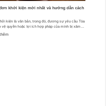
đơn khởi kiện mới nhất và hướng dẫn cách
hởi kiện là văn bản, trong đó, đương sự yêu cầu Tòa
o vệ quyền hoặc lợi ích hợp pháp của mình bị xâm
Dưới đây là mẫu đơn khởi kiện mới nhất mẫu số 23-
thêm
ợc ban hành kèm theo Nghị quyết 01/2017/NQ-
ban hành một số biểu mẫu trong tố...