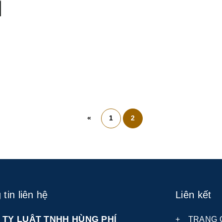
t
«
1
2
tin liên hệ
Liên kết
 TY LUẬT TNHH HÙNG PHÍ
+
TRANG 