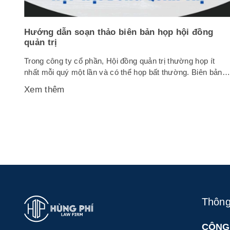
Hướng dẫn soạn thảo biên bản họp hội đồng
quản trị
Trong công ty cổ phần, Hội đồng quản trị thường họp ít
nhất mỗi quý một lần và có thể họp bất thường. Biên bản
họp hội đồng quản trị là văn bản giúp ghi nhận lại toàn bộ
Xem thêm
diễn biến tại cuộc họp của công ty, vì thế đây là văn bản rấ
quan...
Thông 
CÔNG