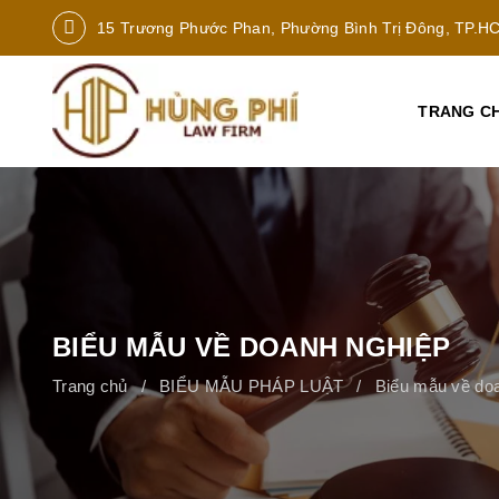
15 Trương Phước Phan, Phường Bình Trị Đông, TP.H
TRANG C
BIỂU MẪU VỀ DOANH NGHIỆP
Trang chủ
BIỂU MẪU PHÁP LUẬT
Biểu mẫu về do