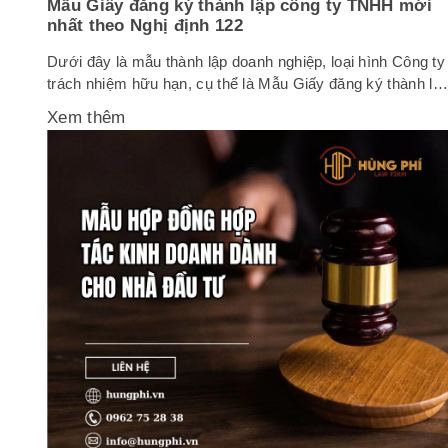
Mẫu Giấy đăng ký thành lập công ty TNHH mới
nhất theo Nghị định 122
Dưới đây là mẫu thành lập doanh nghiệp, loại hình Công ty
trách nhiệm hữu hạn, cụ thể là Mẫu Giấy đăng ký thành lậ
công ty TNHH mới nhất theo Nghị định 122. 1 Mẫu Giấy
Xem thêm
đăng ký thành lập công ty TNHH một thành viên CỘNG
HÒA XÃ HỘI CHỦ NGHĨA VIỆT NAM...