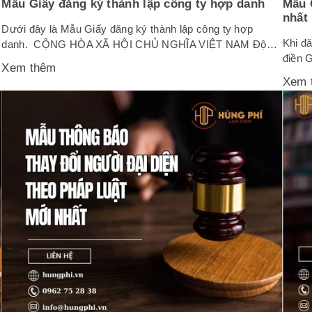
Mẫu Giấy đăng ký thành lập công ty hợp danh
Mẫu 
nhất
Dưới đây là Mẫu Giấy đăng ký thành lập công ty hợp
Khi đă
danh. CỘNG HÒA XÃ HỘI CHỦ NGHĨA VIỆT NAM Độc
p
điền 
lập – Tự do – Hạnh phúc —————- ……, ngày……
Xem thêm
ký. D
tháng…… năm…… GIẤY ĐỀ NGHỊ ĐĂNG KÝ DOANH
Xem 
mới n
NGHIỆP CÔNG TY HỢP DANH Kính gửi: Phòng Đăng ký
Phụ lụ
kinh doanh tỉnh, thành phố...