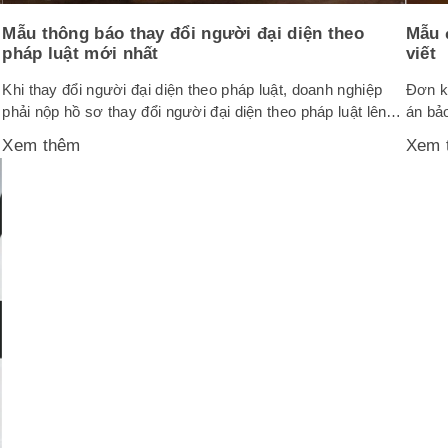
Mẫu thông báo thay đổi người đại diện theo
Mẫu 
pháp luật mới nhất
viết
Khi thay đổi người đại diện theo pháp luật, doanh nghiệp
Đơn k
phải nộp hồ sơ thay đổi người đại diện theo pháp luật lên
án bả
Cơ quan đăng ký kinh doanh. Hồ sơ phải bao gồm thông
hại. 
Xem thêm
Xem 
báo thay đổi người đại diện theo pháp luật. Dưới đây là
DS đư
mẫu thông báo thay đổi người đại...
HĐTP 