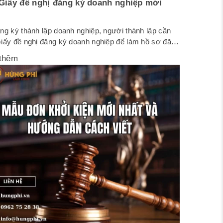
Giấy đề nghị đăng ký doanh nghiệp mới
ng ký thành lập doanh nghiệp, người thành lập cần
Giấy đề nghị đăng ký doanh nghiệp để làm hồ sơ đăng
ưới đây là Mẫu Giấy đề nghị đăng ký doanh nghiệp
thêm
hất. 1. Mẫu Giấy đề nghị đăng ký công ty cổ phần
c I-4 (Ban hành kèm theo...