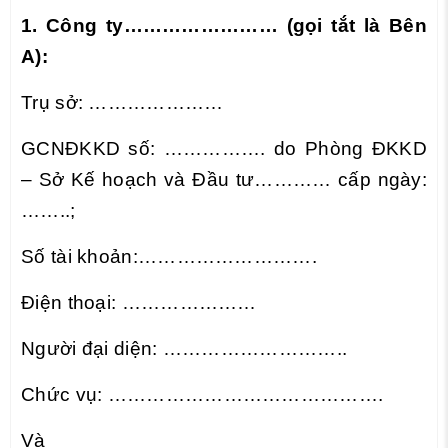
1. Công ty…………………… (gọi tắt là Bên
A):
Trụ sở: …………………
GCNĐKKD số: ……………. do Phòng ĐKKD
– Sở Kế hoạch và Đầu tư
………… cấp ngày:
……..;
Số tài khoản:……………………….
Điện thoại: …………………
Người đại diện: ………………………..
Chức vụ: …………………………………….
Và