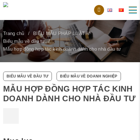
Trang chủ
BIỂU MẪU PHÁP LUẬT
Biểu mẫu về đầu tư
Mẫu hợp đồng hợp tác kinh doanh dành cho nhà đầu tư
BIỂU MẪU VỀ ĐẦU TƯ
BIỂU MẪU VỀ DOANH NGHIỆP
MẪU HỢP ĐỒNG HỢP TÁC KINH
DOANH DÀNH CHO NHÀ ĐẦU TƯ