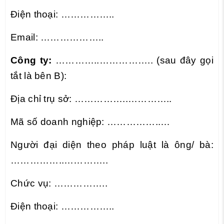
Điện thoại: ……………..
Email: ………………..
Công ty:
…………..…………….. (sau đây gọi
tắt là bên B):
Địa chỉ trụ sở: ……………..…………..
Mã số doanh nghiệp: ……………..…
Người đại diện theo pháp luật là ông/ bà:
……………..…………..
Chức vụ: ……………..
Điện thoại: ……………..