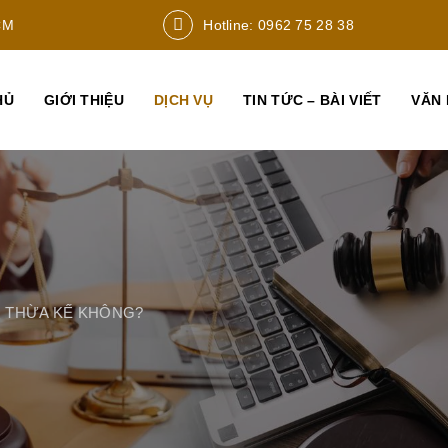
CM
Hotline: 0962 75 28 38
HỦ
GIỚI THIỆU
DỊCH VỤ
TIN TỨC – BÀI VIẾT
VĂN 
 THỪA KẾ KHÔNG?