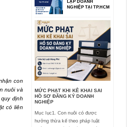
LẬP DOANH
NGHIỆP TẠI TP.HCM
 nhận con
n nuôi và
MỨC PHẠT KHI KÊ KHAI SAI
HỒ SƠ ĐĂNG KÝ DOANH
 quy định
NGHIỆP
t có liên
Mục lục1. Con nuôi có được
hưởng thừa kế theo pháp luật