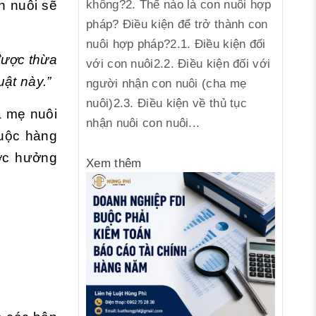
n nuôi sẽ
không?2. Thế nào là con nuôi hợp
pháp? Điều kiện để trở thành con
nuôi hợp pháp?2.1. Điều kiện đối
được thừa
với con nuôi2.2. Điều kiện đối với
uật này.”
người nhận con nuôi (cha mẹ
nuôi)2.3. Điều kiện về thủ tục
a mẹ nuôi
nhận nuôi con nuôi...
huộc hàng
ược hưởng
Xem thêm