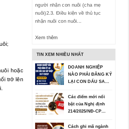
người nhận con nuôi (cha mẹ
nuôi)2.3. Điều kiện về thủ tục
nhận nuôi con nuôi...
Xem thêm
uôi;
TIN XEM NHIỀU NHẤT
DOANH NGHIỆP
nuôi hoặc
NÀO PHẢI ĐĂNG KÝ
ổi trở lên
LẠI CON DẤU SAU
i.
SÁP…
Các điểm mới nổi
bật của Nghị định
214/2025/NĐ‑CP…
Cách ghi mã ngành