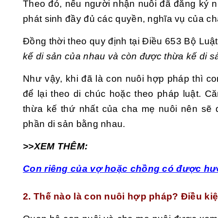
Theo đó, nếu người nhận nuôi đã đăng ký nu
phát sinh đầy đủ các quyền, nghĩa vụ của c
Đồng thời theo quy định tại Điều 653 Bộ Luậ
kế di sản của nhau và còn được thừa kế di sả
Như vậy, khi đã là con nuôi hợp pháp thì 
để lại theo di chúc hoặc theo pháp luật. 
thừa kế thứ nhất của cha mẹ nuôi nên sẽ
phần di sản bằng nhau.
>>XEM THÊM:
Con riêng của vợ hoặc chồng có được h
2. Thế nào là con nuôi hợp pháp? Điều ki