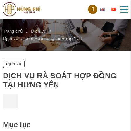
Trang chủ
Dịch vụ
Dịch vụ rà soát Hợp đồng tại Hưng Yên
DỊCH VỤ
DỊCH VỤ RÀ SOÁT HỢP ĐỒNG
TẠI HƯNG YÊN
Mục lục