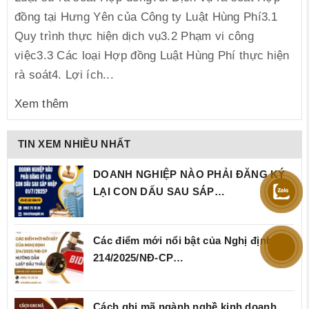
đồng tại Hưng Yên của Công ty Luật Hùng Phí3.1
Quy trình thực hiện dịch vụ3.2 Phạm vi công
việc3.3 Các loại Hợp đồng Luật Hùng Phí thực hiện
rà soát4. Lợi ích...
Xem thêm
TIN XEM NHIỀU NHẤT
DOANH NGHIỆP NÀO PHẢI ĐĂNG KÝ
LẠI CON DẤU SAU SÁP…
Các điểm mới nổi bật của Nghị định
214/2025/NĐ‑CP…
Cách ghi mã ngành nghề kinh doanh