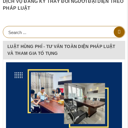
DỊCH VỤ ĐĂNG KÝ THAY ĐỔI NGƯỜI ĐẠI DIỆN THEO
PHÁP LUẬT
LUẬT HÙNG PHÍ - TƯ VẤN TOÀN DIỆN PHÁP LUẬT
VÀ THAM GIA TỐ TỤNG