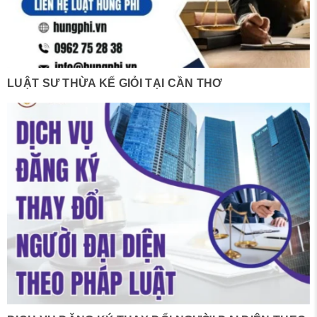
LUẬT SƯ THỪA KẾ GIỎI TẠI CẦN THƠ