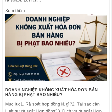
rà soát4. Lợi ích...
Xem thêm
DOANH NGHIỆP KHÔNG XUẤT HÓA ĐƠN BÁN
HÀNG BỊ PHẠT BAO NHIÊU?
Mục lục1. Rà soát hợp đồng là gì?2. Tại sao cần
Luật sư rà soát Hợp đồng?3. Dịch vụ rà soát Hợp