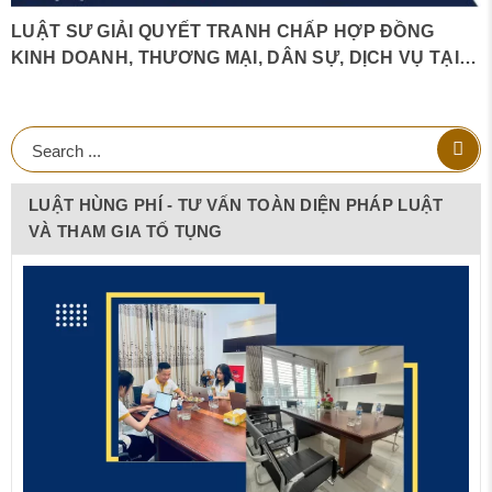
LUẬT SƯ GIẢI QUYẾT TRANH CHẤP HỢP ĐỒNG
KINH DOANH, THƯƠNG MẠI, DÂN SỰ, DỊCH VỤ TẠI
QUẢNG NINH
LUẬT HÙNG PHÍ - TƯ VẤN TOÀN DIỆN PHÁP LUẬT
VÀ THAM GIA TỐ TỤNG