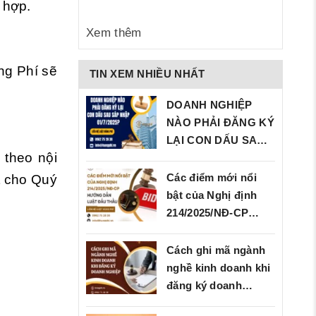
 hợp.
Xem thêm
ng Phí sẽ
TIN XEM NHIỀU NHẤT
DOANH NGHIỆP
NÀO PHẢI ĐĂNG KÝ
LẠI CON DẤU SAU
 theo nội
SÁP…
Các điểm mới nổi
t cho Quý
bật của Nghị định
214/2025/NĐ‑CP…
Cách ghi mã ngành
nghề kinh doanh khi
đăng ký doanh
nghiệp