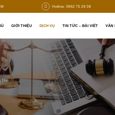
CM
Hotline: 0962 75 28 38
HỦ
GIỚI THIỆU
DỊCH VỤ
TIN TỨC – BÀI VIẾT
VĂN 
ú Thọ