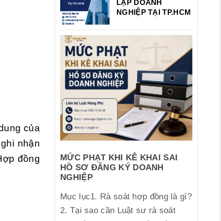
LẬP DOANH
NGHIỆP TẠI TP.HCM
 dung của
 ghi nhận
MỨC PHẠT KHI KÊ KHAI SAI
 Hợp đồng
HỒ SƠ ĐĂNG KÝ DOANH
NGHIỆP
Mục lục1. Rà soát hợp đồng là gì?
2. Tại sao cần Luật sư rà soát