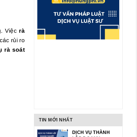
g. Việc
rà
ác rủi ro
ụ rà soát
TIN MỚI NHẤT
DỊCH VỤ THÀNH