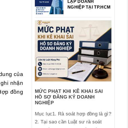
LẬP DOANH
NGHIỆP TẠI TP.HCM
 dung của
 ghi nhận
MỨC PHẠT KHI KÊ KHAI SAI
 Hợp đồng
HỒ SƠ ĐĂNG KÝ DOANH
NGHIỆP
Mục lục1. Rà soát hợp đồng là gì?
2. Tại sao cần Luật sư rà soát