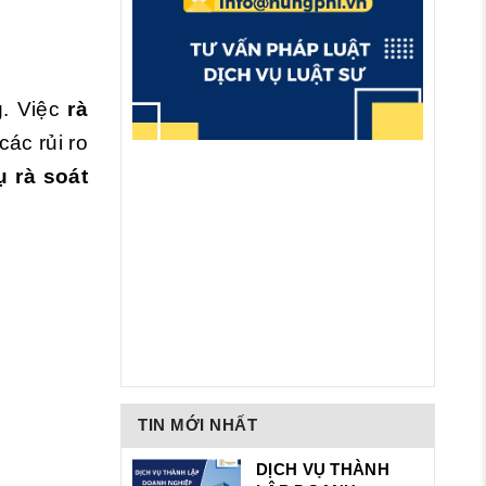
g. Việc
rà
ác rủi ro
ụ rà soát
TIN MỚI NHẤT
DỊCH VỤ THÀNH