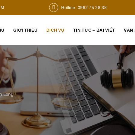
CM
Hotline: 0962 75 28 38
HỦ
GIỚI THIỆU
DỊCH VỤ
TIN TỨC – BÀI VIẾT
VĂN 
nh Long