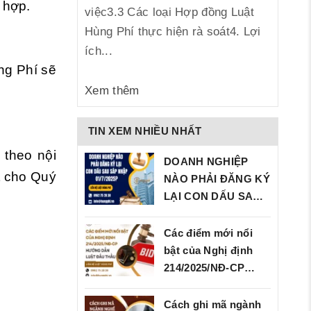
 hợp.
việc3.3 Các loại Hợp đồng Luật
Hùng Phí thực hiện rà soát4. Lợi
ích...
ng Phí sẽ
Xem thêm
TIN XEM NHIỀU NHẤT
 theo nội
DOANH NGHIỆP
t cho Quý
NÀO PHẢI ĐĂNG KÝ
LẠI CON DẤU SAU
SÁP…
Các điểm mới nổi
bật của Nghị định
214/2025/NĐ‑CP…
Cách ghi mã ngành