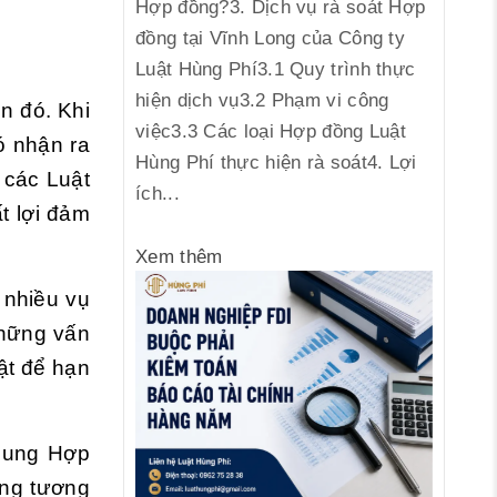
Hợp đồng?3. Dịch vụ rà soát Hợp
đồng tại Vĩnh Long của Công ty
Luật Hùng Phí3.1 Quy trình thực
hiện dịch vụ3.2 Phạm vi công
n đó. Khi
việc3.3 Các loại Hợp đồng Luật
ó nhận ra
Hùng Phí thực hiện rà soát4. Lợi
 các Luật
ích...
t lợi đảm
Xem thêm
 nhiều vụ
những vấn
ật để hạn
 dung Hợp
ong tương