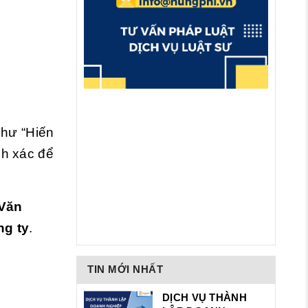
như “Hiến
nh xác để
Văn
ng ty
.
TIN MỚI NHẤT
DỊCH VỤ THÀNH