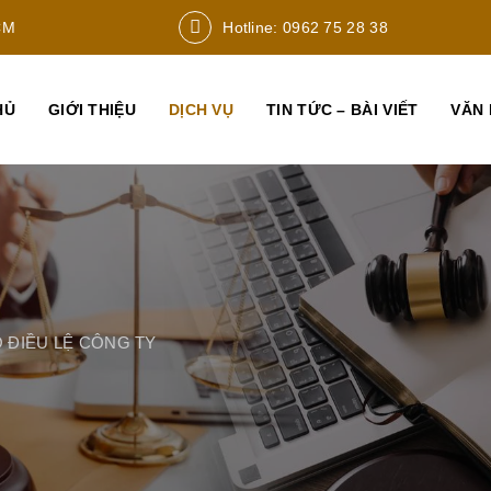
CM
Hotline: 0962 75 28 38
HỦ
GIỚI THIỆU
DỊCH VỤ
TIN TỨC – BÀI VIẾT
VĂN 
 ĐIỀU LỆ CÔNG TY