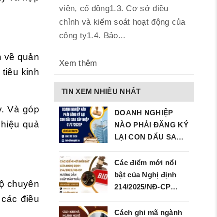
viên, cổ đông1.3. Cơ sở điều
chỉnh và kiểm soát hoạt động của
công ty1.4. Bảo...
h về quản
Xem thêm
tiêu kinh
TIN XEM NHIỀU NHẤT
y. Và góp
DOANH NGHIỆP
 hiệu quả
NÀO PHẢI ĐĂNG KÝ
LẠI CON DẤU SAU
SÁP…
Các điểm mới nổi
bật của Nghị định
độ chuyên
214/2025/NĐ‑CP…
 các điều
Cách ghi mã ngành