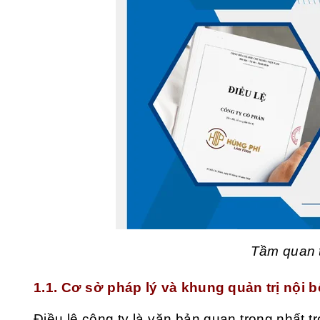
Tầm quan t
1.1. Cơ sở pháp lý và khung quản trị nội
Điều lệ công ty là văn bản quan trọng nhất t