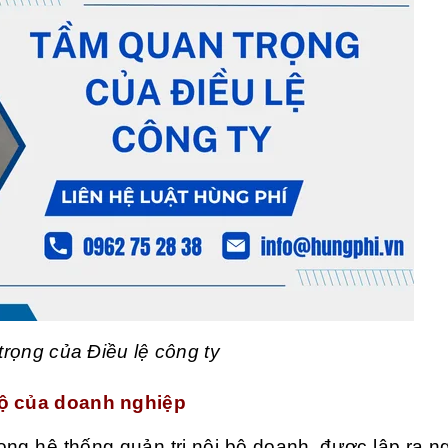
rọng của Điều lệ công ty
 bộ của doanh nghiệp
rong hệ thống quản trị nội bộ doanh, được lập ra n