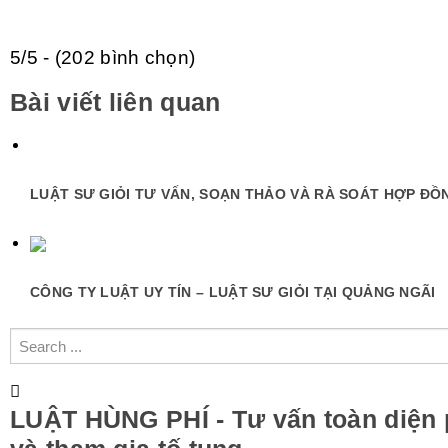
5/5 - (202 bình chọn)
Bài viết liên quan
LUẬT SƯ GIỎI TƯ VẤN, SOẠN THẢO VÀ RÀ SOÁT HỢP ĐỒ
CÔNG TY LUẬT UY TÍN – LUẬT SƯ GIỎI TẠI QUẢNG NGÃI
LUẬT HÙNG PHÍ - Tư vấn toàn diện 