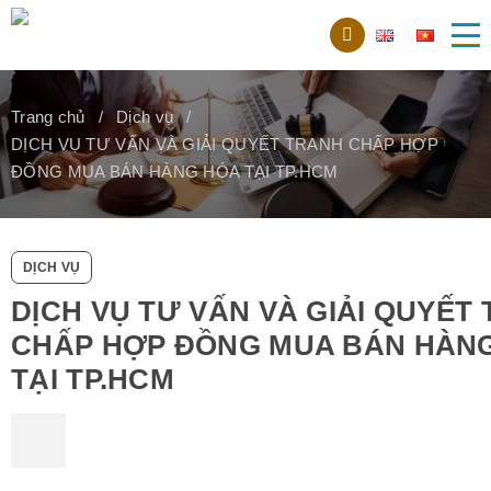
Trang chủ
Dịch vụ
DỊCH VỤ TƯ VẤN VÀ GIẢI QUYẾT TRANH CHẤP HỢP
ĐỒNG MUA BÁN HÀNG HÓA TẠI TP.HCM
DỊCH VỤ
DỊCH VỤ TƯ VẤN VÀ GIẢI QUYẾT
CHẤP HỢP ĐỒNG MUA BÁN HÀN
TẠI TP.HCM