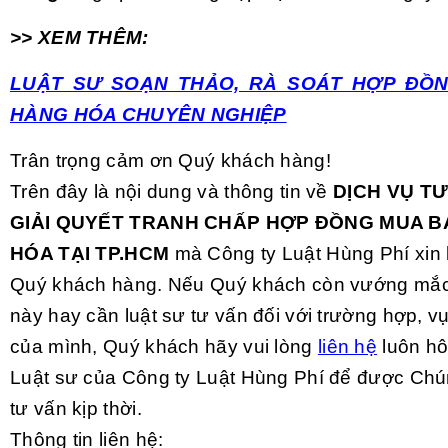
>> XEM THÊM:
LUẬT SƯ SOẠN THẢO, RÀ SOÁT HỢP ĐỒ
HÀNG HÓA CHUYÊN NGHIỆP
Trân trọng cảm ơn Quý khách hàng!
Trên đây là nội dung và thông tin về
DỊCH VỤ TƯ
GIẢI QUYẾT TRANH CHẤP HỢP ĐỒNG MUA 
HÓA TẠI TP.HCM
mà Công ty Luật Hùng Phí xin 
Quý khách hàng. Nếu Quý khách còn vướng mắc
này hay cần luật sư tư vấn đối với trường hợp, vụ
của mình, Quý khách hãy vui lòng
liên hệ
luôn hô
Luật sư của Công ty Luật Hùng Phí để được Chúng
tư vấn kịp thời.
Thông tin liên hệ: