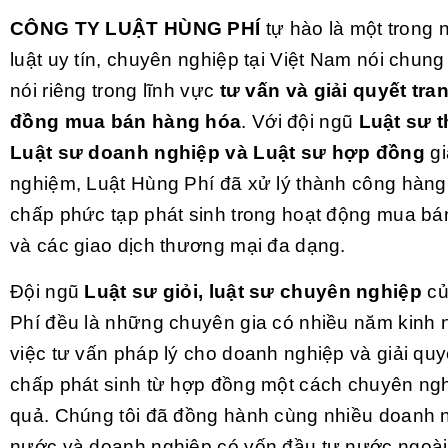
CÔNG TY LUẬT HÙNG PHÍ
tự hào là một trong
luật uy tín, chuyên nghiệp tại Việt Nam nói chu
nói riêng trong lĩnh vực
tư vấn và
giải quyết tr
đồng mua bán hàng hóa
. Với đội ngũ
Luật sư 
Luật sư doanh nghiệp và Luật sư hợp đồng
gi
nghiệm, Luật Hùng Phí đã xử lý thành công hàng 
chấp phức tạp phát sinh trong hoạt động mua b
và các giao dịch thương mại đa dạng.
Đội ngũ
Luật sư giỏi, luật sư chuyên nghiệp
củ
Phí đều là những chuyên gia có nhiều năm kinh 
việc tư vấn pháp lý cho doanh nghiệp và giải quy
chấp phát sinh từ hợp đồng một cách chuyên ngh
quả. Chúng tôi đã đồng hành cùng nhiều doanh n
nước và doanh nghiệp có vốn đầu tư nước ngoài