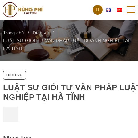
Trang chủ
Dịch vụ
LUẬT SƯ GIỎI TƯ VẤN PHÁP LUẬT DOANH NGHIỆP TẠI
HÀ TĨNH
DỊCH VỤ
LUẬT SƯ GIỎI TƯ VẤN PHÁP LU
NGHIỆP TẠI HÀ TĨNH