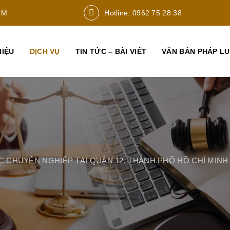
CM
Hotline: 0962 75 28 38
HIỆU
DỊCH VỤ
TIN TỨC – BÀI VIẾT
VĂN BẢN PHÁP L
C CHUYÊN NGHIỆP TẠI QUẬN 12, THÀNH PHỐ HỒ CHÍ MINH