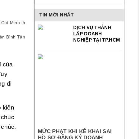
TIN MỚI NHẤT
 Chí Minh là
DỊCH VỤ THÀNH
LẬP DOANH
uận Bình Tân
NGHIỆP TẠI TP.HCM
í của
Tuy
ng di
 kiến
 chúc
 chúc,
MỨC PHẠT KHI KÊ KHAI SAI
HỒ SƠ ĐĂNG KÝ DOANH