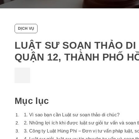
DỊCH VỤ
LUẬT SƯ SOẠN THẢO DI
QUẬN 12, THÀNH PHỐ HỒ
Mục lục
1. Vì sao bạn cần Luật sư soạn thảo di chúc?
2. Những lợi ích khi được luật sư giỏi tư vấn và soạn
3. Công ty Luật Hùng Phí – Đơn vị tư vấn pháp luật, 
4. Luật sư giỏi, luật sư uy tín chuyên tư vấn và soạn 