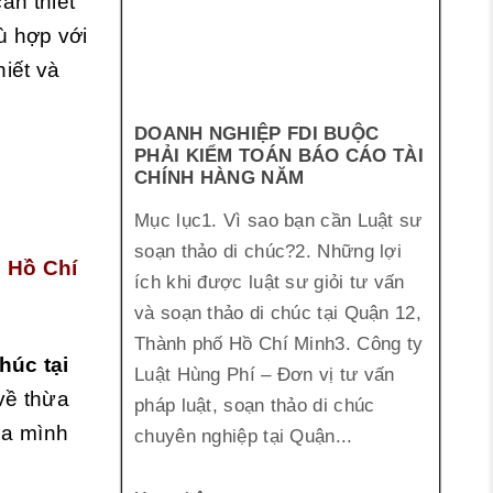
ần thiết
ù hợp với
hiết và
DOANH NGHIỆP FDI BUỘC
PHẢI KIỂM TOÁN BÁO CÁO TÀI
CHÍNH HÀNG NĂM
Mục lục1. Vì sao bạn cần Luật sư
soạn thảo di chúc?2. Những lợi
ố Hồ Chí
ích khi được luật sư giỏi tư vấn
và soạn thảo di chúc tại Quận 12,
Thành phố Hồ Chí Minh3. Công ty
húc tại
Luật Hùng Phí – Đơn vị tư vấn
 về thừa
pháp luật, soạn thảo di chúc
ủa mình
chuyên nghiệp tại Quận...