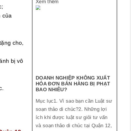
Xem thêm
c;
n của
tặng cho,
ránh bị vô
DOANH NGHIỆP KHÔNG XUẤT
HÓA ĐƠN BÁN HÀNG BỊ PHẠT
c.
BAO NHIÊU?
Mục lục1. Vì sao bạn cần Luật sư
soạn thảo di chúc?2. Những lợi
ích khi được luật sư giỏi tư vấn
và soạn thảo di chúc tại Quận 12,