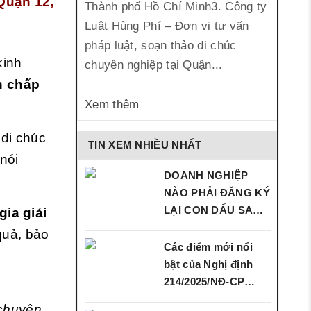
 Quận 12,
Thành phố Hồ Chí Minh3. Công ty
Luật Hùng Phí – Đơn vị tư vấn
pháp luật, soạn thảo di chúc
kinh
chuyên nghiệp tại Quận...
h chấp
Xem thêm
 di chúc
TIN XEM NHIỀU NHẤT
nói
DOANH NGHIỆP
NÀO PHẢI ĐĂNG KÝ
LẠI CON DẤU SAU
gia giải
SÁP…
quả, bảo
Các điểm mới nổi
bật của Nghị định
214/2025/NĐ‑CP…
 chuyên