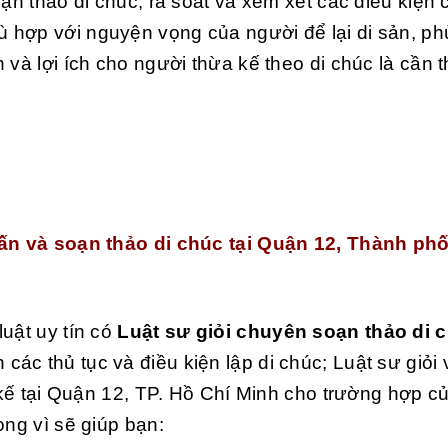
ạn thảo di chúc, rà soát và xem xét các điều kiện c
 hợp với nguyện vọng của người để lại di sản, ph
và lợi ích cho người thừa kế theo di chúc là cần t
 vấn và soạn thảo di chúc tại Quận 12, Thành ph
uật uy tín có
Luật sư giỏi chuyên soạn thảo di c
n các thủ tục và điều kiện lập di chúc; Luật sư giỏi
a kế tại Quận 12, TP. Hồ Chí Minh cho trường hợp c
ọng vì sẽ giúp bạn: