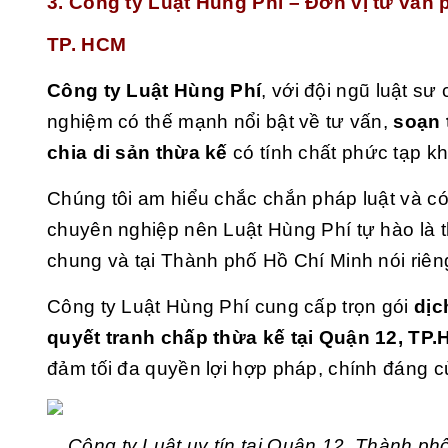
3. Công ty Luật Hùng Phí – Đơn vị tư vấn 
TP. HCM
Công ty Luật Hùng Phí
, với đội ngũ luật sư
nghiệm có thế mạnh nổi bật về tư vấn,
soạn 
chia di sản thừa kế
có tính chất phức tạp k
Chúng tôi am hiểu chắc chắn pháp luật và có
chuyên nghiệp nên Luật Hùng Phí tự hào là t
chung và tại Thành phố Hồ Chí Minh nói riên
Công ty Luật Hùng Phí cung cấp trọn gói
dịc
quyết tranh chấp thừa kế tại Quận 12, TP
đảm tối đa quyền lợi hợp pháp, chính đáng 
Công ty Luật uy tín tại Quận 12, Thành ph