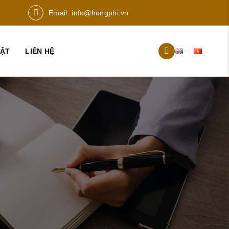
Email:
info@hungphi.vn
UẬT
LIÊN HỆ