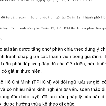
í để tư vấn, soạn thảo di chúc trọn gói tại Quận 12, Thành phố Hồ
ôi hiện đang sinh sống tại Quận 12, TP. HCM thì Tôi có phải đến q
g?
ảo tài sản được tặng cho/ phân chia theo đúng ý ch
sinh tranh chấp giữa các thành viên trong gia đình. 
thì cần phải đáp ứng đầy đủ các điều kiện, nếu khô
có giá trị thực hiện.
ố Hồ Chí Minh (TPHCM) với đội ngũ luật sư giỏi có
 và có nhiều năm kinh nghiệm tư vấn, soạn thảo di
àng đảm bảo tuyệt đối an toàn pháp lý của bản di
i được hưởng thừa kế theo di chúc.