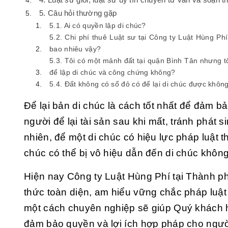
5. Câu hỏi thường gặp
5.1. Ai có quyền lập di chúc?
5.2. Chi phí thuê Luật sư tại Công ty Luật Hùng Ph
bao nhiêu vậy?
5.3. Tôi có một mảnh đất tại quận Bình Tân nhưng t
để lập di chúc và công chứng không?
5.4. Đất không có sổ đỏ có để lại di chúc được khôn
Để lại bản di chúc là cách tốt nhất để đảm b
người để lại tài sản sau khi mất, tránh phát 
nhiên, để một di chúc có hiệu lực pháp luật 
chúc có thể bị vô hiệu dẫn đến di chúc không 
Hiện nay Công ty Luật Hùng Phí tại Thành ph
thức toàn diện, am hiểu vững chắc pháp luật
một cách chuyên nghiệp sẽ giúp Quý khách h
đảm bảo quyền và lợi ích hợp pháp cho ngườ