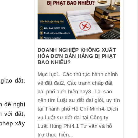
DOANH NGHIỆP KHÔNG XUẤT
HÓA ĐƠN BÁN HÀNG BỊ PHẠT
BAO NHIÊU?
Mục lục1. Các thủ tục hành chính
giao đất,
về đất đai2. Các tranh chấp đất
đai phổ biến hiện nay3. Tại sao
nên tìm Luật sư đất đai giỏi, uy tín
n đề nghị
tại Thành phố Hồ Chí Minh4. Dịch
 với đất;
vụ Luật sư đất đai tại Công ty
 phép xây
Luật Hùng Phí4.1 Tư vấn và hỗ
trợ thực hiện...