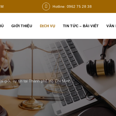
CM
Hotline: 0962 75 28 38
HỦ
GIỚI THIỆU
DỊCH VỤ
TIN TỨC – BÀI VIẾT
VĂN 
ai giỏi, uy tín tại Thành phố Hồ Chí Minh