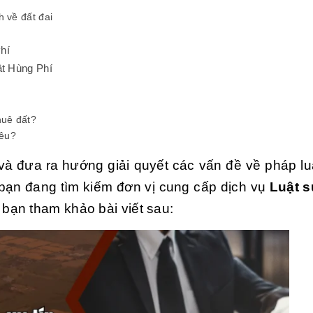
h về đất đai
Phí
ật Hùng Phí
huê đất?
iêu?
 và đưa ra hướng giải quyết các vấn đề về pháp luậ
 bạn đang tìm kiếm đơn vị cung cấp dịch vụ
Luật s
 bạn tham khảo bài viết sau: