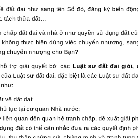
ề đất đai như sang tên Sổ đỏ, đăng ký biến động
, tách thửa đất…
h chấp đất đai và nhà ở như quyền sử dụng đất củ
cũ không thực hiện đúng việc chuyển nhượng, san
ồng chuyển nhượng cho Bạn?
hỗ trợ giải quyết bởi các
Luật sư đất đai giỏi, u
 của Luật sư đất đai, đặc biệt là các Luật sư đất đa
 như:
t về đất đai;
 thủ tục tại cơ quan Nhà nước;
 liên quan đến quan hệ tranh chấp, đề xuất giải p
ử dụng đất có thể cân nhắc đưa ra các quyết định p
iệu, thu thập chứng cứ, chứng minh và tranh tụng t