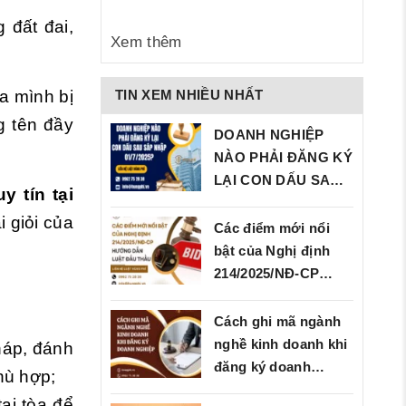
 đất đai,
Xem thêm
TIN XEM NHIỀU NHẤT
a mình bị
g tên đầy
DOANH NGHIỆP
NÀO PHẢI ĐĂNG KÝ
LẠI CON DẤU SAU
y tín tại
SÁP…
i giỏi của
Các điểm mới nổi
bật của Nghị định
214/2025/NĐ‑CP…
Cách ghi mã ngành
nghề kinh doanh khi
háp, đánh
đăng ký doanh
hù hợp;
nghiệp
ại tòa để