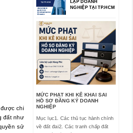
LẬP DOANH
NGHIỆP TẠI TP.HCM
MỨC PHẠT KHI KÊ KHAI SAI
HỒ SƠ ĐĂNG KÝ DOANH
NGHIỆP
 được chi
g đất như
Mục lục1. Các thủ tục hành chính
 quyền sử
về đất đai2. Các tranh chấp đất