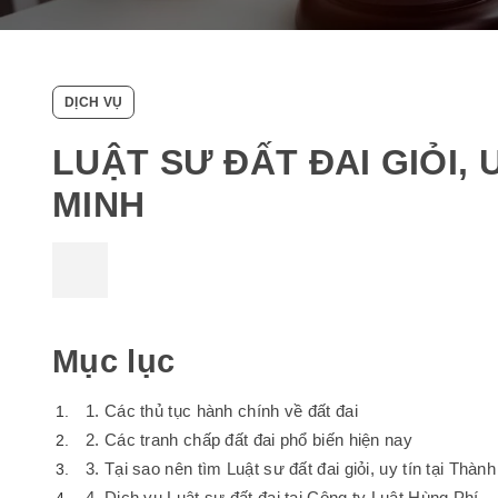
DỊCH VỤ
LUẬT SƯ ĐẤT ĐAI GIỎI, 
MINH
Mục lục
1. Các thủ tục hành chính về đất đai
2. Các tranh chấp đất đai phổ biến hiện nay
3. Tại sao nên tìm Luật sư đất đai giỏi, uy tín tại Thà
4. Dịch vụ Luật sư đất đai tại Công ty Luật Hùng Phí