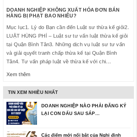
DOANH NGHIỆP KHÔNG XUẤT HÓA ĐƠN BÁN
HÀNG BỊ PHẠT BAO NHIÊU?
Mục lục1. Lý do Bạn cần đến Luật sư thừa kế giỏi2.
LUẬT HÙNG PHÍ – Luật sư tư vấn luật thừa kế giỏi
tại Quận Bình Tân3. Những dịch vụ luật sư tư vấn
và giải quyết tranh chấp thừa kế tại Quận Bình
Tân4. Tư vấn pháp luật về thừa kế với chi...
Xem thêm
TIN XEM NHIỀU NHẤT
DOANH NGHIỆP NÀO PHẢI ĐĂNG KÝ
LẠI CON DẤU SAU SÁP…
Các điểm mới nổi bật của Nghị định