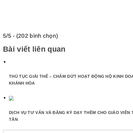
5/5 - (202 bình chọn)
Bài viết liên quan
THỦ TỤC GIẢI THỂ – CHẤM DỨT HOẠT ĐỘNG HỘ KINH DOA
KHÁNH HÒA
DỊCH VỤ TƯ VẤN VÀ ĐĂNG KÝ DẠY THÊM CHO GIÁO VIÊN 
TÂN