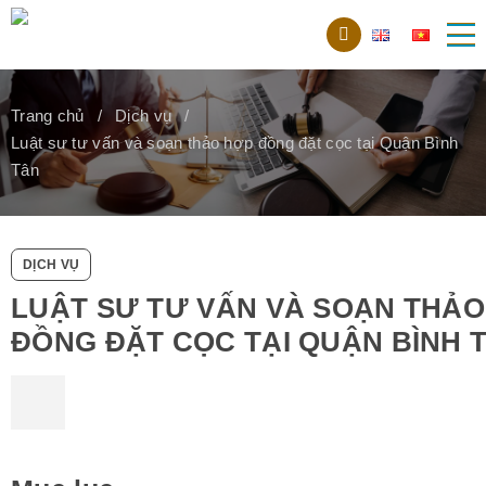
Trang chủ
Dịch vụ
Luật sư tư vấn và soạn thảo hợp đồng đặt cọc tại Quận Bình
Tân
DỊCH VỤ
LUẬT SƯ TƯ VẤN VÀ SOẠN THẢ
ĐỒNG ĐẶT CỌC TẠI QUẬN BÌNH 