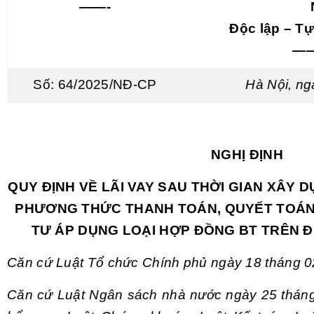
——-
Độc lập – T
—
Số: 64/2025/NĐ-CP
Hà Nội, ng
NGHỊ ĐỊNH
QUY ĐỊNH VỀ LÃI VAY SAU THỜI GIAN XÂY D
PHƯƠNG THỨC THANH TOÁN, QUYẾT TOÁN
TƯ ÁP DỤNG LOẠI HỢP ĐỒNG BT TRÊN Đ
Căn cứ Luật Tổ chức Chính phủ ngày 18 tháng 
Căn cứ Luật Ngân sách nhà nước ngày 25 tháng