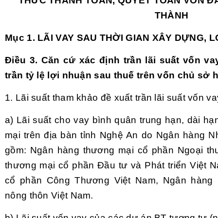
THỨC THANH TOÁN, QUYẾT TOÁN VỐN Đ
THÀNH
Mục 1. LÃI VAY SAU THỜI GIAN XÂY DỰNG, 
Điều 3. Căn cứ xác định trần lãi suất vốn va
trần tỷ lệ lợi nhuận sau thuế trên vốn chủ sở 
1. Lãi suất tham khảo đề xuất trần lãi suất vốn v
a) Lãi suất cho vay bình quân trung hạn, dài h
mại trên địa bàn tỉnh Nghệ An do Ngân hàng 
gồm: Ngân hàng thương mại cổ phần Ngoại th
thương mại cổ phần Đầu tư và Phát triển Việt
cổ phần Công Thương Việt Nam, Ngân hàng N
nông thôn Việt Nam.
b) Lãi suất vốn vay của các dự án BT tương tự (n