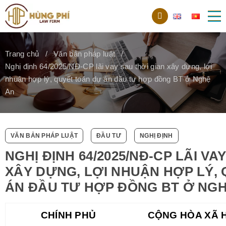
Trang chủ
Văn bản pháp luật
Nghị định 64/2025/NĐ-CP lãi vay sau thời gian xây dựng, lợi
nhuận hợp lý, quyết toán dự án đầu tư hợp đồng BT ở Nghệ
An
VĂN BẢN PHÁP LUẬT
ĐẦU TƯ
NGHỊ ĐỊNH
NGHỊ ĐỊNH 64/2025/NĐ-CP LÃI VA
XÂY DỰNG, LỢI NHUẬN HỢP LÝ,
ÁN ĐẦU TƯ HỢP ĐỒNG BT Ở NG
CHÍNH PHỦ
CỘNG HÒA XÃ H