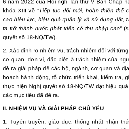
6 năm 2022 của Hội nghị lần thứ V Ban Chấp 
khóa XIII về
“Tiếp tục đổi mới, hoàn thiện thể 
cao hiệu lực, hiệu quả quản lý và sử dụng đất,
ta trở thành nước phát triển có thu nhập cao”
(s
quyết số 18-NQ/TW).
2. Xác định rõ nhiệm vụ, trách nhiệm đối với từng
cơ quan, đơn vị, đặc biệt là trách nhiệm của n
đề ra giải pháp để các bộ, ngành, cơ quan và đ
hoạch hành động, tổ chức triển khai, kiểm tra, g
thực hiện Nghị quyết số 18-NQ/TW đạt hiệu quả
các mục tiêu đã đề ra.
II. NHIỆM VỤ VÀ GIẢI PHÁP CHỦ YẾU
1. Tuyên truyền, giáo dục, thống nhất nhận th