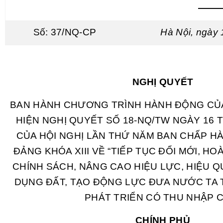
——
Số: 37/NQ-CP
Hà Nội, ngày
NGHỊ QUYẾT
BAN HÀNH CHƯƠNG TRÌNH HÀNH ĐỘNG CỦ
HIỆN NGHỊ QUYẾT SỐ 18-NQ/TW NGÀY 16 
CỦA HỘI NGHỊ LẦN THỨ NĂM BAN CHẤP 
ĐẢNG KHÓA XIII VỀ “TIẾP TỤC ĐỔI MỚI, HO
CHÍNH SÁCH, NÂNG CAO HIỆU LỰC, HIỆU Q
DỤNG ĐẤT, TẠO ĐỘNG LỰC ĐƯA NƯỚC TA
PHÁT TRIỂN CÓ THU NHẬP 
CHÍNH PHỦ