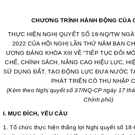
CHƯƠNG TRÌNH HÀNH ĐỘNG CỦA 
THỰC HIỆN NGHỊ QUYẾT SỐ 18-NQ/TW NGÀ
2022 CỦA HỘI NGHỊ LẦN THỨ NĂM BAN 
ƯƠNG ĐẢNG KHÓA XIII VỀ “TIẾP TỤC ĐỔI MỚ
CHẾ, CHÍNH SÁCH, NÂNG CAO HIỆU LỰC, HI
SỬ DỤNG ĐẤT, TẠO ĐỘNG LỰC ĐƯA NƯỚC 
PHÁT TRIỂN CÓ THU NHẬP 
(Kèm theo Nghị quyết số 37/NQ-CP ngày 17 th
Chính phủ)
I. MỤC ĐÍCH, YÊU CẦU
1. Tổ chức thực hiện thắng lợi Nghị quyết số 1