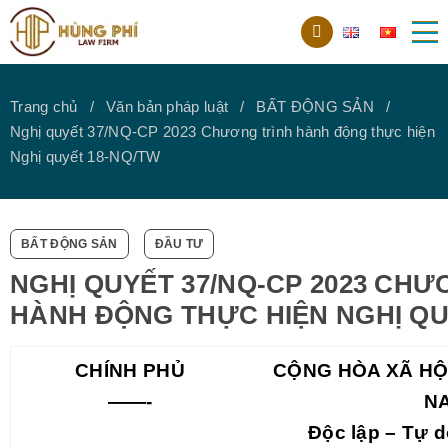
Trang chủ
Văn bản pháp luật
BẤT ĐỘNG SẢN
Nghị quyết 37/NQ-CP 2023 Chương trình hành động thực hiện
Nghị quyết 18-NQ/TW
BẤT ĐỘNG SẢN
ĐẦU TƯ
NGHỊ QUYẾT 37/NQ-CP 2023 CHƯ
HÀNH ĐỘNG THỰC HIỆN NGHỊ QU
CHÍNH PHỦ
CỘNG HÒA XÃ HỘI
——-
N
Độc lập – Tự 