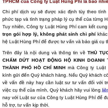
TPHCM của Công ty Luật Hùng Phí là bao nhi
Chi phí dịch vụ sẽ được xác định tùy theo tính
phức tạp và tình trạng pháp lý cụ thể của từng 
Tuy nhiên, Công ty Luật Hùng Phí cam kết cun
trọn gói hợp lý,
không phát sinh chi phí
khác.
hệ Luật Hùng Phí để được tư vấn và báo giá cụ t
Trên đây là nội dung và thông tin về
THỦ TỤC
CHẤM DỨT HOẠT ĐỘNG HỘ KINH DOANH T
THÀNH PHỐ HỒ CHÍ MINH
mà Công ty Luật 
kính gửi đến Quý khách hàng. Nếu Quý khách 
về vấn đề này hay cần luật sư tư vấn đối với t
việc cụ thể của mình, Quý khách hãy vui lòng
liê
nay với Luật sư của Công ty Luật Hùng Phí để đ
hỗ trợ, tư vấn kịp thời.