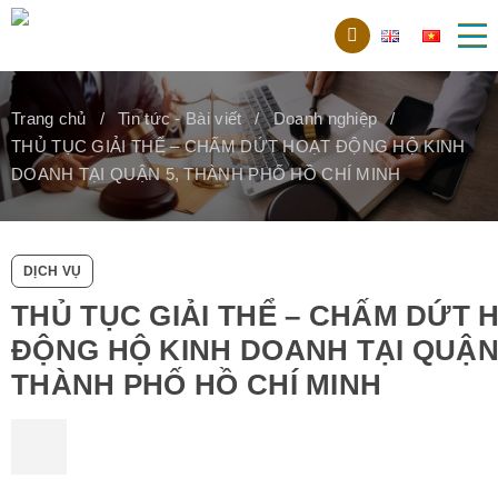
Trang chủ
Tin tức - Bài viết
Doanh nghiệp
THỦ TỤC GIẢI THỂ – CHẤM DỨT HOẠT ĐỘNG HỘ KINH
DOANH TẠI QUẬN 5, THÀNH PHỐ HỒ CHÍ MINH
DỊCH VỤ
THỦ TỤC GIẢI THỂ – CHẤM DỨT 
ĐỘNG HỘ KINH DOANH TẠI QUẬN 
THÀNH PHỐ HỒ CHÍ MINH