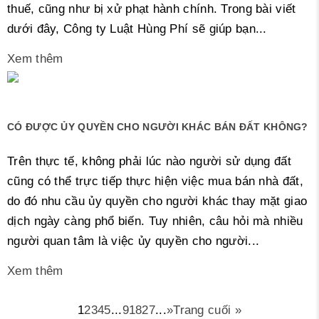
thuế, cũng như bị xử phạt hành chính. Trong bài viết
dưới đây, Công ty Luật Hùng Phí sẽ giúp bạn...
Xem thêm
CÓ ĐƯỢC ỦY QUYỀN CHO NGƯỜI KHÁC BÁN ĐẤT KHÔNG?
Trên thực tế, không phải lúc nào người sử dụng đất
cũng có thể trực tiếp thực hiện việc mua bán nhà đất,
do đó nhu cầu ủy quyền cho người khác thay mặt giao
dịch ngày càng phổ biến. Tuy nhiên, câu hỏi mà nhiều
người quan tâm là việc ủy quyền cho người...
Xem thêm
1
2
3
4
5
...
9
18
27
...
»
Trang cuối »