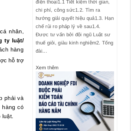
điện thoại1.1 Tiết kiệm thời gian,
chi phí, công sức1.2. Tìm ra
hướng giải quyết hiệu quả1.3. Hạn
chế rủi ro pháp lý về sau1.4.
 cá nhân,
Được tư vấn bởi đội ngũ Luật sư
 ty luật/
thuế giỏi, giàu kinh nghiệm2. Tổng
ách hàng
đài...
ợc hỗ trợ
Xem thêm
p phải và
h hàng có
luật.