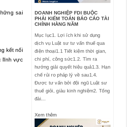
những sai
DOANH NGHIỆP FDI BUỘC
PHẢI KIỂM TOÁN BÁO CÁO TÀI
CHÍNH HÀNG NĂM
Mục lục1. Lợi ích khi sử dụng
dịch vụ Luật sư tư vấn thuế qua
g kết nối
điện thoại1.1 Tiết kiệm thời gian,
chi phí, công sức1.2. Tìm ra
c lĩnh vực
hướng giải quyết hiệu quả1.3. Hạn
chế rủi ro pháp lý về sau1.4.
Được tư vấn bởi đội ngũ Luật sư
thuế giỏi, giàu kinh nghiệm2. Tổng
đài...
Xem thêm