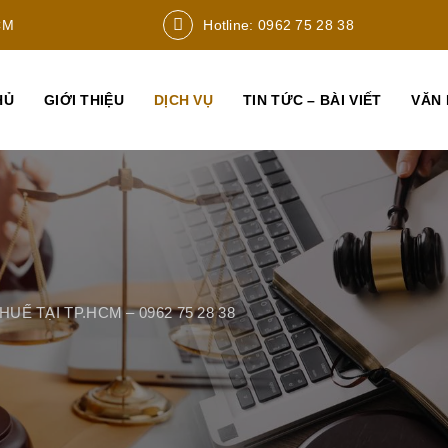
CM
Hotline: 0962 75 28 38
HỦ
GIỚI THIỆU
DỊCH VỤ
TIN TỨC – BÀI VIẾT
VĂN 
UẾ TẠI TP.HCM – 0962 75 28 38