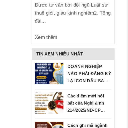
Được tư vấn bởi đội ngũ Luật sư
thuế giỏi, giàu kinh nghiệm2. Tổng
đài...
Xem thêm
TIN XEM NHIỀU NHẤT
DOANH NGHIỆP
NÀO PHẢI ĐĂNG KÝ
LẠI CON DẤU SAU
SÁP…
Các điểm mới nổi
bật của Nghị định
214/2025/NĐ‑CP…
Cách ghi mã ngành