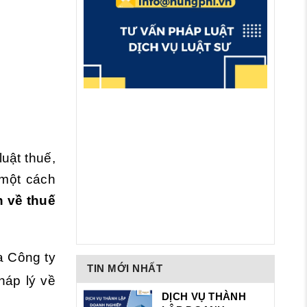
uật thuế,
 một cách
n về thuế
 Công ty
TIN MỚI NHẤT
háp lý về
DỊCH VỤ THÀNH