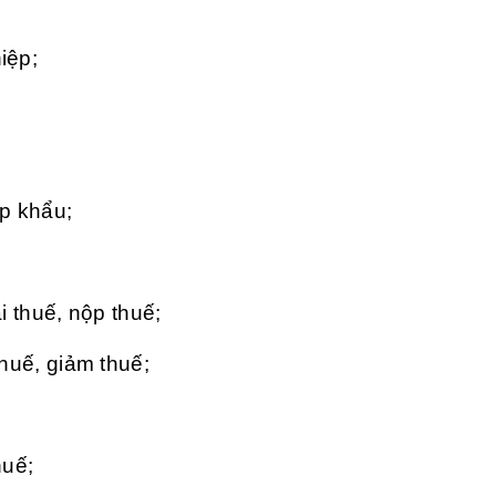
iệp;
ập khẩu;
i thuế, nộp thuế;
thuế, giảm thuế;
huế;