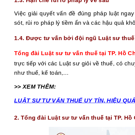
1.3. Hạn chế rủi ro pháp lý về sau
Việc giải quyết vấn đề đúng pháp luật ng
sót, rủi ro pháp lý tiềm ẩn và các hậu quả k
1.4. Được tư vấn bởi đội ngũ Luật sư thuế
Tổng đài Luật sư tư vấn thuế tại TP. Hồ C
trực tiếp với các Luật sư giỏi về thuế, có c
như thuế, kế toán,…
>> XEM THÊM:
LUẬT SƯ TƯ VẤN THUẾ UY TÍN, HIỆU Q
2. Tổng đài Luật sư tư vấn thuế tại TP. Hồ