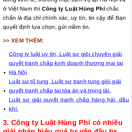
ở Việt Nam thì
Công ty Luật Hùng Phí
chắc
chắn là địa chỉ chính xác, uy tín, tin cậy để Bạn
quyết định lựa chọn, gửi niềm tin.
>> XEM THÊM:
Công ty luật uy tín, Luật sư giỏi chuyên giải
quyết tranh chấp kinh doanh thương mại tại
Hà Nội
Luật sư tố tụng, Luật sư tranh tụng giỏi giải
quyết tranh chấp tại tòa án và trọng tài.
Luật sư giải quyết tranh chấp hàng hải, dầu
khí.
3.
Công ty Luật Hùng Phí có nhiều
giải pháp hiệu quả tư vấn đầu tư