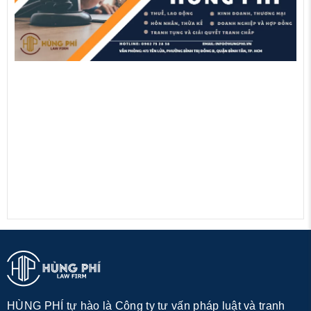
HÙNG PHÍ tự hào là Công ty tư vấn pháp luật và tranh