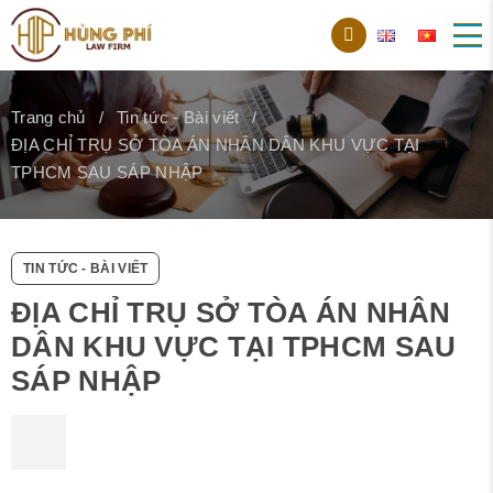
Trang chủ
Tin tức - Bài viết
ĐỊA CHỈ TRỤ SỞ TÒA ÁN NHÂN DÂN KHU VỰC TẠI
TPHCM SAU SÁP NHẬP
TIN TỨC - BÀI VIẾT
ĐỊA CHỈ TRỤ SỞ TÒA ÁN NHÂN
DÂN KHU VỰC TẠI TPHCM SAU
SÁP NHẬP