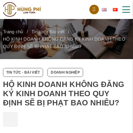
Trang chủ
Tin tức - Bài viết
HỘ KINH DOANH KHÔNG ĐĂNG KÝ KINH DOANH THEO
QUY ĐỊNH SẼ BỊ PHẠT BAO NHIÊU?
TIN TỨC - BÀI VIẾT
DOANH NGHIỆP
HỘ KINH DOANH KHÔNG ĐĂNG
KÝ KINH DOANH THEO QUY
ĐỊNH SẼ BỊ PHẠT BAO NHIÊU?