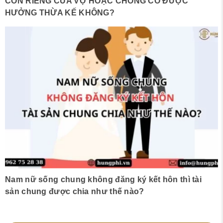
CON RIÊNG CỦA VỢ HOẶC CHỒNG CÓ ĐƯỢC
HƯỞNG THỪA KẾ KHÔNG?
Nam nữ sống chung không đăng ký kết hôn thì tài
sản chung được chia như thế nào?