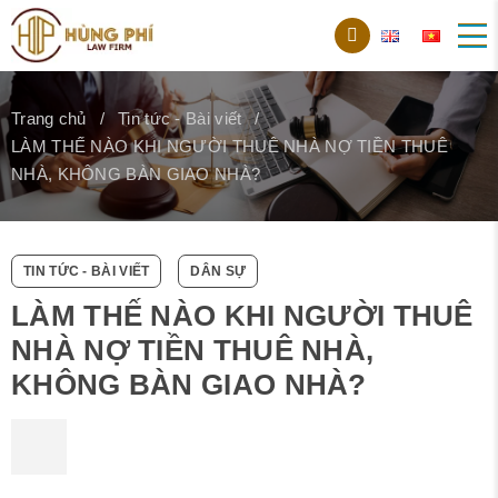
Trang chủ
Tin tức - Bài viết
LÀM THẾ NÀO KHI NGƯỜI THUÊ NHÀ NỢ TIỀN THUÊ
NHÀ, KHÔNG BÀN GIAO NHÀ?
TIN TỨC - BÀI VIẾT
DÂN SỰ
LÀM THẾ NÀO KHI NGƯỜI THUÊ
NHÀ NỢ TIỀN THUÊ NHÀ,
KHÔNG BÀN GIAO NHÀ?