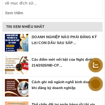
về mục đích sử...
Xem thêm
TIN XEM NHIỀU NHẤT
DOANH NGHIỆP NÀO PHẢI ĐĂNG KÝ
LẠI CON DẤU SAU SÁP…
Các điểm mới nổi bật của Nghị định
214/2025/NĐ‑CP…
Cách ghi mã ngành nghề kinh doanh
khi đăng ký doanh nghiệp
Thế chấp đất tại ngân hàng rồi thì xin