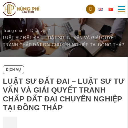
Trang chủ
Dịch vụ
LUẬT SƯ ĐẤT ĐAI – LUẬT SƯ TƯ VẤN VÀ GIẢI QUYẾT
TRANH CHẤP ĐẤT ĐAI CHUYÊN NGHIỆP TẠI ĐỒNG THÁP
DỊCH VỤ
LUẬT SƯ ĐẤT ĐAI – LUẬT SƯ TƯ
VẤN VÀ GIẢI QUYẾT TRANH
CHẤP ĐẤT ĐAI CHUYÊN NGHIỆP
TẠI ĐỒNG THÁP