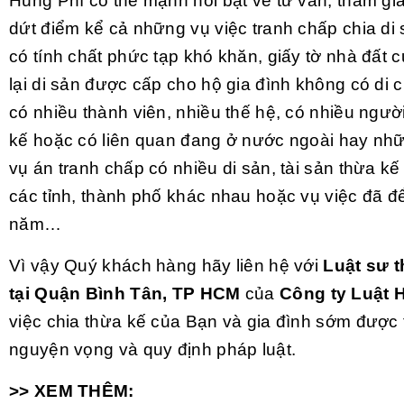
Hùng Phí có thế mạnh nổi bật về tư vấn, tham gia
dứt điểm kể cả những vụ việc tranh chấp chia di
có tính chất phức tạp khó khăn, giấy tờ nhà đất 
lại di sản được cấp cho hộ gia đình không có di c
có nhiều thành viên, nhiều thế hệ, có nhiều ngư
kế hoặc có liên quan đang ở nước ngoài hay nhữ
vụ án tranh chấp có nhiều di sản, tài sản thừa kế 
các tỉnh, thành phố khác nhau hoặc vụ việc đã đ
năm…
Vì vậy Quý khách hàng hãy liên hệ với
Luật sư t
tại Quận Bình Tân, TP HCM
của
Công ty Luật 
việc chia thừa kế của Bạn và gia đình sớm được
nguyện vọng và quy định pháp luật.
>> XEM THÊM: