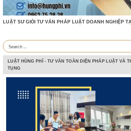
LUẬT SƯ GIỎI TƯ VẤN PHÁP LUẬT DOANH NGHIỆP TẠ
LUẬT HÙNG PHÍ - TƯ VẤN TOÀN DIỆN PHÁP LUẬT VÀ T
TỤNG