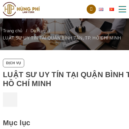
Trang chủ
Dịch vụ
LUẬT SƯ UY TÍN TẠI QUẬN BÌNH TÂN, TP. HỒ CHÍ MINH
DỊCH VỤ
LUẬT SƯ UY TÍN TẠI QUẬN BÌNH T
HỒ CHÍ MINH
Mục lục