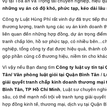
vụ tại Tòa án và Trọng tài chuyên nghiệp, hiệu 
những vụ án có độ khó, phức tạp, kéo dài lâu
Công ty Luật Hùng Phí rất vinh dự đã trực tiếp th
thương lượng, tranh tụng các vụ án kinh doanh 
liên quan đến những hợp đồng, dự án trọng điểm 
tranh chấp lớn, hồ sơ phức tạp, có nhiều bên…c
nghiệp, tổng công ty đạt được hiệu quả, thành cô
góp phần củng cố thương hiệu, niềm tin cho khá
Vì vậy nếu Bạn đang tìm
Công ty luật uy tín tạ
Tân/ Văn phòng luật giỏi tại Quận Bình Tân
/
L
giải quyết tranh chấp kinh doanh thương mại 
Bình Tân, TP Hồ Chí Minh
, Luật sư chuyên ngh
sâu, có thế mạnh nổi trội về tranh tụng giải quyết
hợp đồng kinh tế, thương mại, dịch vụ tại Quận B