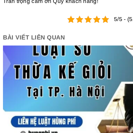
Trân trọng cảm ơn Quý khách hàng!
5/5 - (
BÀI VIẾT LIÊN QUAN