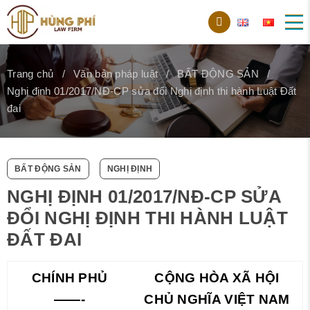
Trang chủ
Văn bản pháp luật
BẤT ĐỘNG SẢN
Nghị định 01/2017/NĐ-CP sửa đổi Nghị định thi hành Luật Đất
đai
BẤT ĐỘNG SẢN
NGHỊ ĐỊNH
NGHỊ ĐỊNH 01/2017/NĐ-CP SỬA
ĐỔI NGHỊ ĐỊNH THI HÀNH LUẬT
ĐẤT ĐAI
CHÍNH PHỦ
CỘNG HÒA XÃ HỘI
——-
CHỦ NGHĨA VIỆT NAM