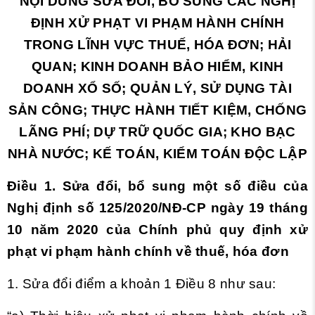
NỘI DUNG SỬA ĐỔI, BỔ SUNG CÁC NGHỊ
ĐỊNH XỬ PHẠT VI PHẠM HÀNH CHÍNH
TRONG LĨNH VỰC THUẾ, HÓA ĐƠN; HẢI
QUAN; KINH DOANH BẢO HIỂM, KINH
DOANH XỔ SỐ; QUẢN LÝ, SỬ DỤNG TÀI
SẢN CÔNG; THỰC HÀNH TIẾT KIỆM, CHỐNG
LÃNG PHÍ; DỰ TRỮ QUỐC GIA; KHO BẠC
NHÀ NƯỚC; KẾ TOÁN, KIỂM TOÁN ĐỘC LẬP
Điều 1. Sửa đổi, bổ sung một số điều của
Nghị định số
125/2020/NĐ-CP ngày 19 tháng
10 năm 2020 của Chính phủ quy định xử
phạt vi phạm hành chính về thuế, hóa đơn
1. Sửa đổi
điểm a khoản 1 Điều 8
như sau: