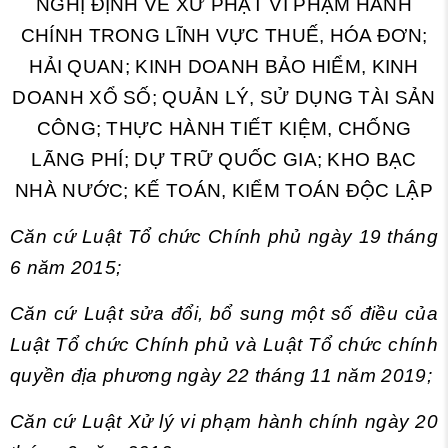
NGHỊ ĐỊNH VỀ XỬ PHẠT VI PHẠM HÀNH
CHÍNH TRONG LĨNH VỰC THUẾ, HÓA ĐƠN;
HẢI QUAN; KINH DOANH BẢO HIỂM, KINH
DOANH XỔ SỐ; QUẢN LÝ, SỬ DỤNG TÀI SẢN
CÔNG; THỰC HÀNH TIẾT KIỆM, CHỐNG
LÃNG PHÍ; DỰ TRỮ QUỐC GIA; KHO BẠC
NHÀ NƯỚC; KẾ TOÁN, KIỂM TOÁN ĐỘC LẬP
Căn cứ Luật Tổ chức Chính phủ ngày 19 tháng
6 năm 2015;
Căn cứ Luật sửa đổi, bổ sung một số điều của
Luật Tổ chức Chính phủ và Luật Tổ chức chính
quyền địa phương ngày 22 tháng 11 năm 2019;
Căn cứ Luật Xử lý vi phạm hành chính ngày 20