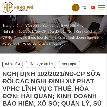
Trang chủ
Văn bản pháp luật
BẢO HIỂM
Nghị định 102/2021/NĐ-CP sửa đổi các Nghị định xử phạt
VPHC lĩnh vực thuế, hóa đơn; hải quan; kinh doanh bảo hiểm,
xổ số; quản lý, sử dụng tài sản công…
BẢO HIỂM
LĨNH VỰC KHÁC
NGHỊ ĐỊNH
NGHỊ ĐỊNH 102/2021/NĐ-CP SỬA
ĐỔI CÁC NGHỊ ĐỊNH XỬ PHẠT
VPHC LĨNH VỰC THUẾ, HÓA
ĐƠN; HẢI QUAN; KINH DOANH
BẢO HIỂM, XỔ SỐ; QUẢN LÝ, SỬ