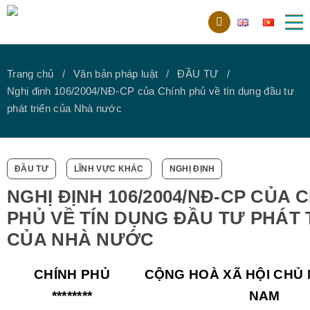
Trang chủ
Văn bản pháp luật
ĐẦU TƯ
Nghị định 106/2004/NĐ-CP của Chính phủ về tín dụng đầu tư
phát triển của Nhà nước
ĐẦU TƯ
LĨNH VỰC KHÁC
NGHỊ ĐỊNH
NGHỊ ĐỊNH 106/2004/NĐ-CP CỦA 
PHỦ VỀ TÍN DỤNG ĐẦU TƯ PHÁT 
CỦA NHÀ NƯỚC
CHÍNH PHỦ
CỘNG HOÀ XÃ HỘI CHỦ 
********
NAM