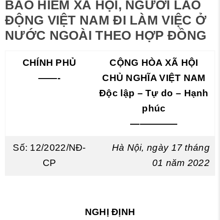
BẢO HIỂM XÃ HỘI, NGƯỜI LAO
ĐỘNG VIỆT NAM ĐI LÀM VIỆC Ở
NƯỚC NGOÀI THEO HỢP ĐỒNG
CHÍNH PHỦ
CỘNG HÒA XÃ HỘI
——-
CHỦ NGHĨA VIỆT NAM
Độc lập – Tự do – Hạnh
phúc
—————
Số: 12/2022/NĐ-
Hà Nội, ngày 17 tháng
CP
01 năm 2022
NGHỊ ĐỊNH