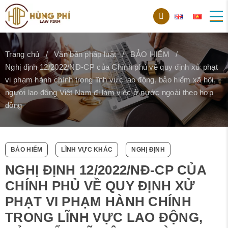
Trang chủ
Văn bản pháp luật
BẢO HIỂM
Nghị định 12/2022/NĐ-CP của Chính phủ về quy định xử phạt
vi phạm hành chính trong lĩnh vực lao động, bảo hiểm xã hội,
người lao động Việt Nam đi làm việc ở nước ngoài theo hợp
đồng
BẢO HIỂM
LĨNH VỰC KHÁC
NGHỊ ĐỊNH
NGHỊ ĐỊNH 12/2022/NĐ-CP CỦA
CHÍNH PHỦ VỀ QUY ĐỊNH XỬ
PHẠT VI PHẠM HÀNH CHÍNH
TRONG LĨNH VỰC LAO ĐỘNG,