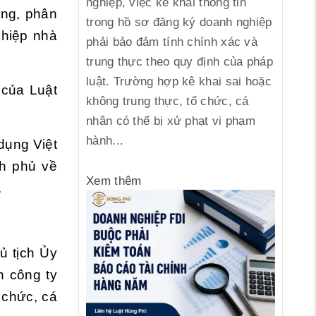
nghiệp, việc kê khai thông tin
ông, phân
trong hồ sơ đăng ký doanh nghiệp
ghiệp nhà
phải bảo đảm tính chính xác và
trung thực theo quy định của pháp
luật. Trường hợp kê khai sai hoặc
 của Luật
không trung thực, tổ chức, cá
nhân có thể bị xử phạt vi phạm
hành...
dụng Việt
h phủ về
Xem thêm
.
ủ tịch Ủy
h công ty
 chức, cá