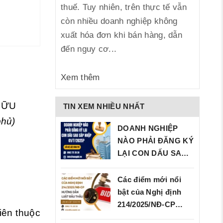
thuế. Tuy nhiên, trên thực tế vẫn
còn nhiều doanh nghiệp không
xuất hóa đơn khi bán hàng, dẫn
đến nguy cơ...
Xem thêm
HỮU
TIN XEM NHIỀU NHẤT
phủ)
DOANH NGHIỆP
NÀO PHẢI ĐĂNG KÝ
LẠI CON DẤU SAU
SÁP…
Các điểm mới nổi
bật của Nghị định
214/2025/NĐ‑CP…
iên thuộc