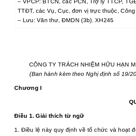
– VPCP: BTCN, các PCN, Trợ lý TTCP, TG
TTĐT, các Vụ, Cục, đơn vị trực thuộc, Công
– Lưu: Văn thư, ĐMDN (3b). XH245
CÔNG TY TRÁCH NHIỆM HỮU HẠN M
(Ban hành kèm theo Nghị định số 19/
Chương I
Q
Điều 1. Giải thích từ ngữ
1. Điều lệ này quy định về tổ chức và hoạt 