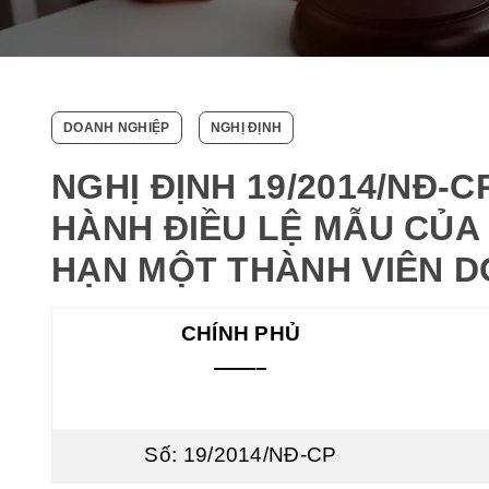
DOANH NGHIỆP
NGHỊ ĐỊNH
NGHỊ ĐỊNH 19/2014/NĐ-C
HÀNH ĐIỀU LỆ MẪU CỦA
HẠN MỘT THÀNH VIÊN 
CHÍNH PHỦ
——–
Số: 19/2014/NĐ-CP