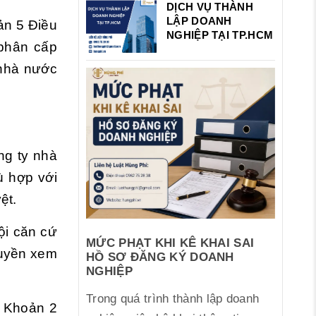
DỊCH VỤ THÀNH
LẬP DOANH
ản 5 Điều
NGHIỆP TẠI TP.HCM
phân cấp
 nhà nước
ng ty nhà
ù hợp với
ệt.
hội căn cứ
MỨC PHẠT KHI KÊ KHAI SAI
quyền xem
HỒ SƠ ĐĂNG KÝ DOANH
NGHIỆP
Trong quá trình thành lập doanh
i
Khoản 2