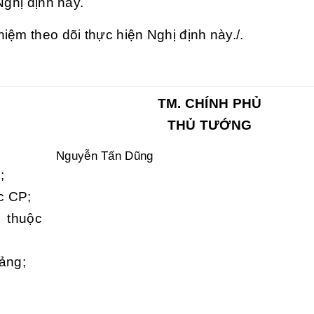
Nghị định này.
iệm theo dõi thực hiện Nghị định này./.
TM. CHÍNH PHỦ
THỦ TƯỚNG
Nguyễn Tấn Dũng
;
c CP;
 thuộc
ảng;