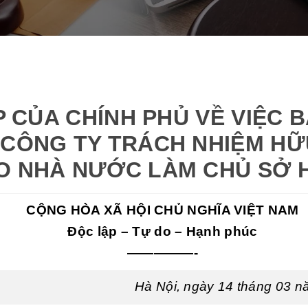
P CỦA CHÍNH PHỦ VỀ VIỆC 
 CÔNG TY TRÁCH NHIỆM HỮ
DO NHÀ NƯỚC LÀM CHỦ SỞ 
CỘNG HÒA XÃ HỘI CHỦ NGHĨA VIỆT NAM
Độc lập – Tự do – Hạnh phúc
—————-
Hà Nội, ngày 14 tháng 03 