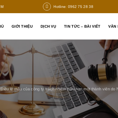
CM
Hotline: 0962 75 28 38
HỦ
GIỚI THIỆU
DỊCH VỤ
TIN TỨC – BÀI VIẾT
VĂN 
 Điều lệ mẫu của công ty trách nhiệm hữu hạn một thành viên d