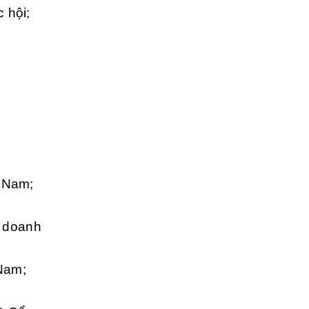
 hội;
t Nam;
 doanh
Nam;