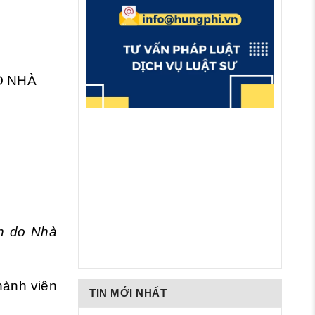
O NHÀ
ên do Nhà
hành viên
TIN MỚI NHẤT