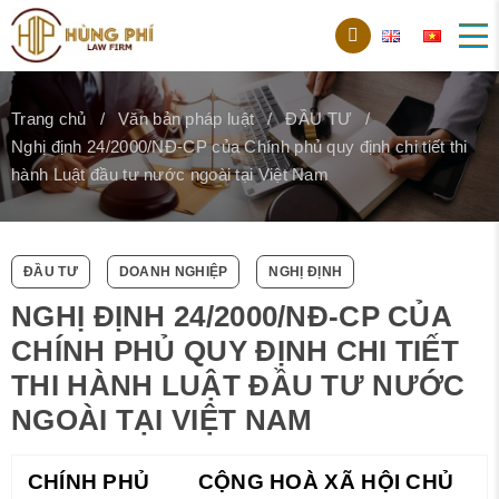
Trang chủ
Văn bản pháp luật
ĐẦU TƯ
Nghị định 24/2000/NĐ-CP của Chính phủ quy định chi tiết thi
hành Luật đầu tư nước ngoài tại Việt Nam
ĐẦU TƯ
DOANH NGHIỆP
NGHỊ ĐỊNH
NGHỊ ĐỊNH 24/2000/NĐ-CP CỦA
CHÍNH PHỦ QUY ĐỊNH CHI TIẾT
THI HÀNH LUẬT ĐẦU TƯ NƯỚC
NGOÀI TẠI VIỆT NAM
CHÍNH PHỦ
CỘNG HOÀ XÃ HỘI CHỦ