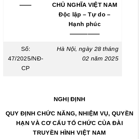
——
CHỦ NGHĨA VIỆT NAM
Độc lập – Tự do –
Hạnh phúc
—————
Số:
Hà Nội, ngày 28 tháng
47/2025/NĐ-
02 năm 2025
CP
NGHỊ ĐỊNH
QUY ĐỊNH CHỨC NĂNG, NHIỆM VỤ, QUYỀN
HẠN VÀ CƠ CẤU TỔ CHỨC CỦA ĐÀI
TRUYỀN HÌNH VIỆT NAM