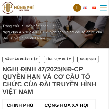
Trang chủ
Văn bản pháp luật
Nghị định 47/2025/NĐ-CP quyền hạn và cơ cấu tổ chức của
Đài Truyền hình Việt Nam
VĂN BẢN PHÁP LUẬT
LĨNH VỰC KHÁC
NGHỊ ĐỊNH
NGHỊ ĐỊNH 47/2025/NĐ-CP
QUYỀN HẠN VÀ CƠ CẤU TỔ
CHỨC CỦA ĐÀI TRUYỀN HÌNH
VIỆT NAM
CHÍNH PHỦ
CỘNG HÒA XÃ HỘI