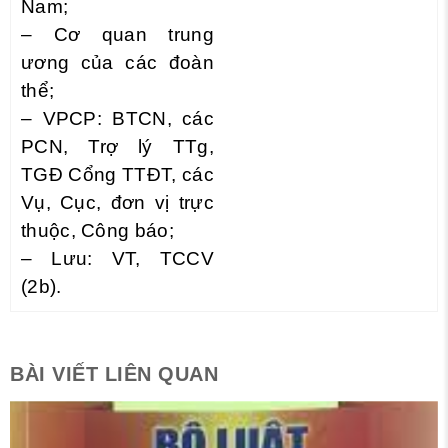
Nam;
– Cơ quan trung
ương của các đoàn
thể;
– VPCP: BTCN, các
PCN, Trợ lý TTg,
TGĐ Cổng TTĐT, các
Vụ, Cục, đơn vị trực
thuộc, Công báo;
– Lưu: VT, TCCV
(2b).
BÀI VIẾT LIÊN QUAN